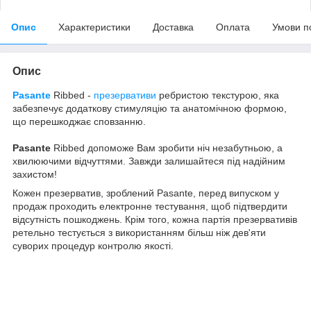
Опис
Характеристики
Доставка
Оплата
Умови п
Опис
Pasante
Ribbed -
презервативи
ребристою текстурою, яка
забезпечує додаткову стимуляцію та анатомічною формою,
що перешкоджає сповзанню.
Pasante
Ribbed допоможе Вам зробити ніч незабутньою, а
хвилюючими відчуттями. Завжди залишайтеся під надійним
захистом!
Кожен презерватив, зроблений Pasante, перед випуском у
продаж проходить електронне тестування, щоб підтвердити
відсутність пошкоджень. Крім того, кожна партія презервативів
ретельно тестується з використанням більш ніж дев'яти
суворих процедур контролю якості.