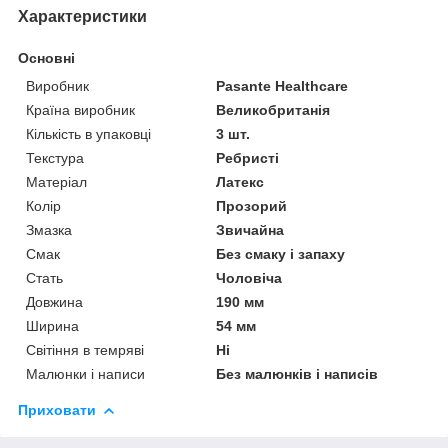
Характеристики
Основні
Виробник
Pasante Healthcare
Країна виробник
Великобританія
Кількість в упаковці
3 шт.
Текстура
Ребристі
Матеріал
Латекс
Колір
Прозорий
Змазка
Звичайна
Смак
Без смаку і запаху
Стать
Чоловіча
Довжина
190 мм
Ширина
54 мм
Світіння в темряві
Ні
Малюнки і написи
Без малюнків і написів
Приховати