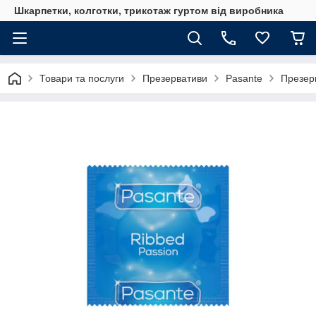
Шкарпетки, колготки, трикотаж гуртом від виробника
Товари та послуги
Презервативи
Pasante
Презерв