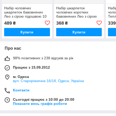
Набір чоловічих
Набір шкарпеток
Набі
шкарпеток бавовняних
чоловічих коротких
чоло
Лео з сірою підошвою 10
бавовняних Лео з сірою
Тепл
пар 40-45 Білий/Сірий
підошвою 42-44 10 пар
3 па
489
368
339
₴
₴
Білий/Сірий
Купити
Купити
Про нас
98% позитивних з 238 відгуків за рік
Працює з 15.09.2012
м. Одеса
вул. Старорізнична 16/18, Одеса, Україна
Контакти
Сьогодні працює з 10:00 до 20:00
Показати весь графік роботи