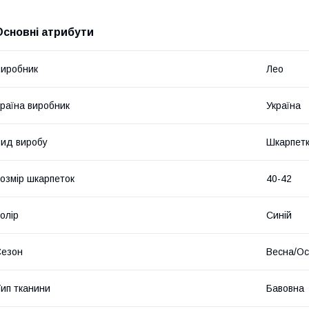
Основні атрибути
иробник
Лео
раїна виробник
Україна
ид виробу
Шкарпет
озмір шкарпеток
40-42
олір
Синій
Сезон
Весна/Ос
ип тканини
Бавовна