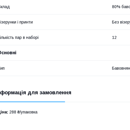
Склад
80% баво
ізерунки і принти
Без візер
ількість пар в наборі
12
Основні
ип
Бавовнян
нформація для замовлення
іна:
288 ₴/упаковка