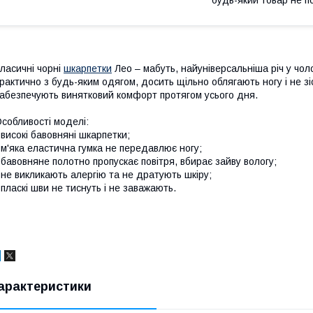
будь-який товар не п
ласичні чорні
шкарпетки
Лео – мабуть, найуніверсальніша річ у чол
рактично з будь-яким одягом, досить щільно облягають ногу і не з
абезпечують винятковий комфорт протягом усього дня.
собливості моделі:
 високі бавовняні шкарпетки;
 м'яка еластична гумка не передавлює ногу;
 бавовняне полотно пропускає повітря, вбирає зайву вологу;
 не викликають алергію та не дратують шкіру;
 пласкі шви не тиснуть і не заважають.
арактеристики