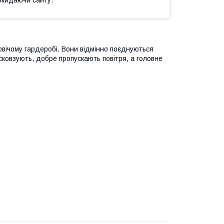
окидаючи сайту.
овічому гардеробі. Вони відмінно поєднуються
ісковзують, добре пропускають повітря, а головне