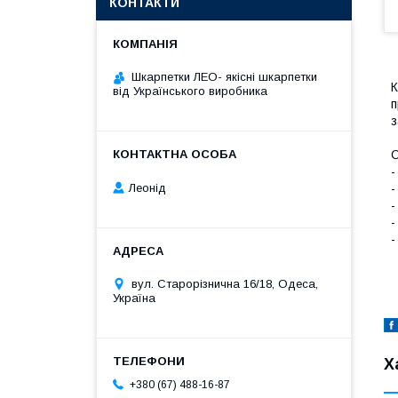
КОНТАКТИ
Шкарпетки ЛЕО- якісні шкарпетки
К
від Українського виробника
п
з
О
-
Леонід
-
-
-
-
вул. Старорізнична 16/18, Одеса,
Україна
Х
+380 (67) 488-16-87