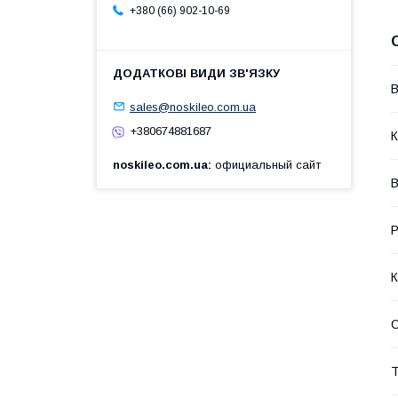
+380 (66) 902-10-69
В
sales@noskileo.com.ua
+380674881687
К
noskileo.com.ua
официальный сайт
В
Р
К
Т