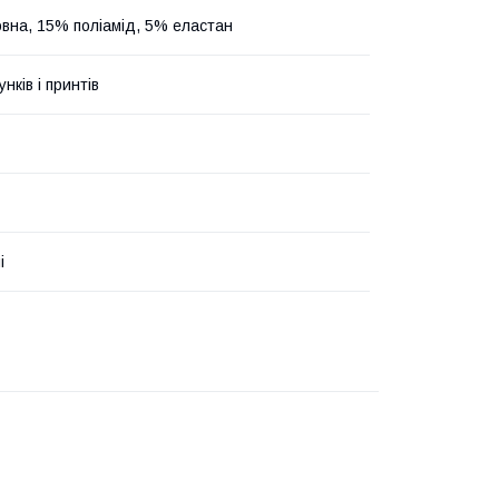
вна, 15% поліамід, 5% еластан
унків і принтів
і