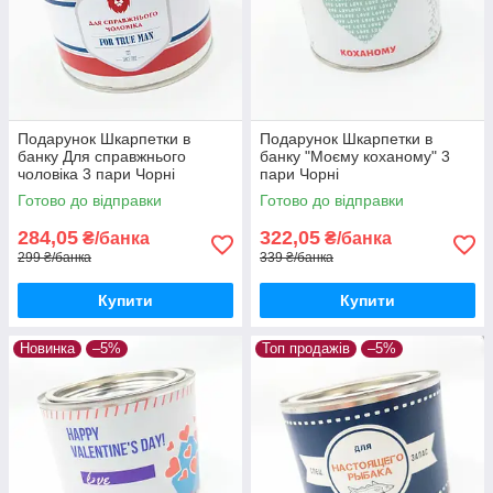
Подарунок Шкарпетки в
Подарунок Шкарпетки в
банку Для справжнього
банку "Моєму коханому" 3
чоловіка 3 пари Чорні
пари Чорні
Готово до відправки
Готово до відправки
284,05
322,05
₴/банка
₴/банка
299 ₴/банка
339 ₴/банка
Купити
Купити
Новинка
–5%
Топ продажів
–5%