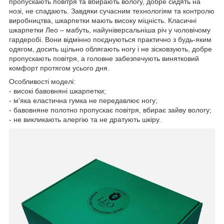
пропускають повітря та вбирають вологу, добре сидять на
нозі, не спадають. Завдяки сучасним технологіям та контролю
виробництва, шкарпетки мають високу міцність. Класичні
шкарпетки Лео – мабуть, найуніверсальніша річ у чоловічому
гардеробі. Вони відмінно поєднуються практично з будь-яким
одягом, досить щільно облягають ногу і не зісковзують, добре
пропускають повітря, а головне забезпечують винятковий
комфорт протягом усього дня.
Особливості моделі:
- високі бавовняні шкарпетки;
- м'яка еластична гумка не передавлює ногу;
- бавовняне полотно пропускає повітря, вбирає зайву вологу;
- не викликають алергію та не дратують шкіру.