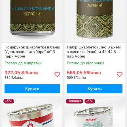
Подарунок Шкарпетки в банці
Набір шкарпеток Лео З Днем
"День захисника України" 3
захисника України 42-44 5
пари Чорні
пар Чорні
Готово до відправки
Готово до відправки
322,05
569,05
₴/банка
₴/банка
339 ₴/банка
599 ₴/банка
Купити
Купити
–5%
Новинка
–5%