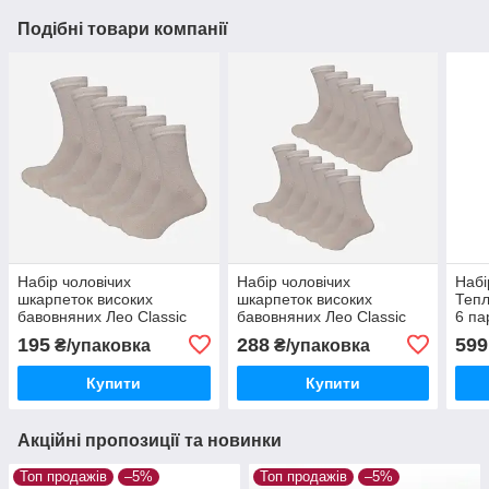
Подібні товари компанії
Набір чоловічих
Набір чоловічих
Набі
шкарпеток високих
шкарпеток високих
Тепл
бавовняних Лео Classic
бавовняних Лео Classic
6 па
40-41 6 пар Бежевий
40-41 12 пар Бежевий
195
288
599
₴/упаковка
₴/упаковка
Купити
Купити
Акційні пропозиції та новинки
Топ продажів
–5%
Топ продажів
–5%