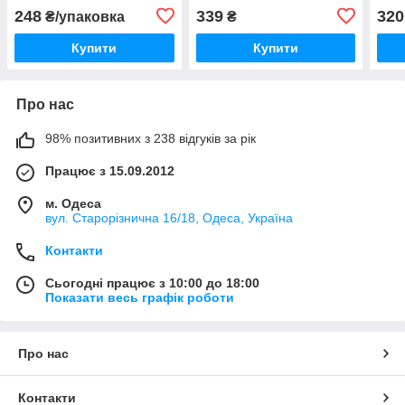
пар Білий/Чорний
3 пари Сірий
махр
248
339
320
₴/упаковка
₴
жов
Купити
Купити
Про нас
98% позитивних з 238 відгуків за рік
Працює з 15.09.2012
м. Одеса
вул. Старорізнична 16/18, Одеса, Україна
Контакти
Сьогодні працює з 10:00 до 18:00
Показати весь графік роботи
Про нас
Контакти