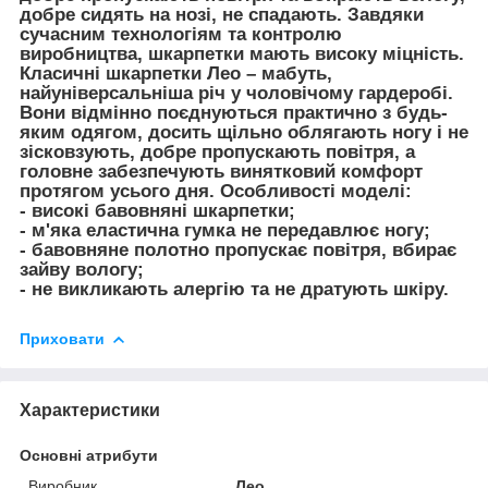
добре сидять на нозі, не спадають. Завдяки
сучасним технологіям та контролю
виробництва, шкарпетки мають високу міцність.
Класичні шкарпетки Лео – мабуть,
найуніверсальніша річ у чоловічому гардеробі.
Вони відмінно поєднуються практично з будь-
яким одягом, досить щільно облягають ногу і не
зісковзують, добре пропускають повітря, а
головне забезпечують винятковий комфорт
протягом усього дня. Особливості моделі:
- високі бавовняні шкарпетки;
- м'яка еластична гумка не передавлює ногу;
- бавовняне полотно пропускає повітря, вбирає
зайву вологу;
- не викликають алергію та не дратують шкіру.
Приховати
Характеристики
Основні атрибути
Виробник
Лео