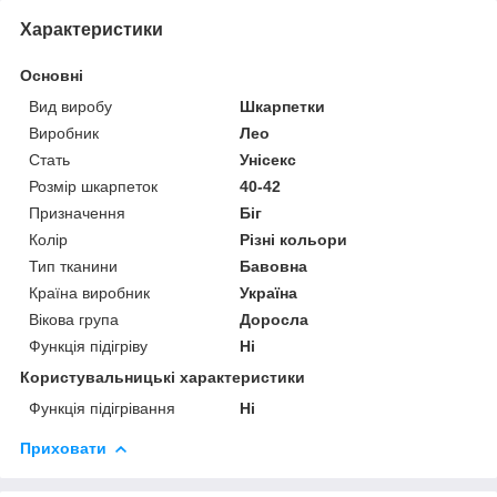
Характеристики
Основні
Вид виробу
Шкарпетки
Виробник
Лео
Стать
Унісекс
Розмір шкарпеток
40-42
Призначення
Біг
Колір
Різні кольори
Тип тканини
Бавовна
Країна виробник
Україна
Вікова група
Доросла
Функція підігріву
Ні
Користувальницькі характеристики
Функція підігрівання
Ні
Приховати