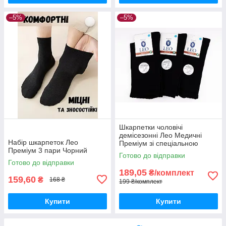
–5%
–5%
Шкарпетки чоловічі
демісезонні Лео Медичні
Набір шкарпеток Лео
Преміум зі спеціальною
Преміум 3 пари Чорний
гумкою для набряклих ніг
Готово до відправки
чорні 3 пари
Готово до відправки
189,05
₴/комплект
159,60
₴
168 ₴
199 ₴/комплект
Купити
Купити