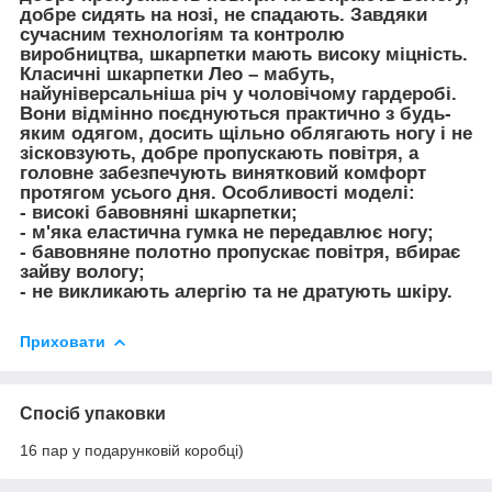
добре сидять на нозі, не спадають. Завдяки
сучасним технологіям та контролю
виробництва, шкарпетки мають високу міцність.
Класичні шкарпетки Лео – мабуть,
найуніверсальніша річ у чоловічому гардеробі.
Вони відмінно поєднуються практично з будь-
яким одягом, досить щільно облягають ногу і не
зісковзують, добре пропускають повітря, а
головне забезпечують винятковий комфорт
протягом усього дня. Особливості моделі:
- високі бавовняні шкарпетки;
- м'яка еластична гумка не передавлює ногу;
- бавовняне полотно пропускає повітря, вбирає
зайву вологу;
- не викликають алергію та не дратують шкіру.
Приховати
Спосіб упаковки
16 пар у подарунковій коробці)