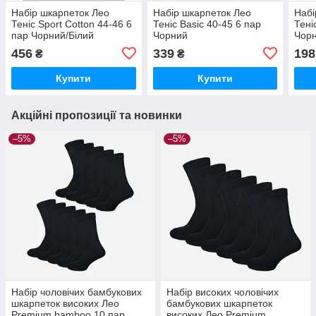
Набір шкарпеток Лео
Набір шкарпеток Лео
Набі
Теніс Sport Cotton 44-46 6
Теніс Basic 40-45 6 пар
Тені
пар Чорний/Білий
Чорний
Чорн
456
339
198
₴
₴
Купити
Купити
Акційні пропозиції та новинки
–5%
–5%
Набір чоловічих бамбукових
Набір високих чоловічих
шкарпеток високих Лео
бамбукових шкарпеток
Premium bamboo 10 пар
високих Лео Premium