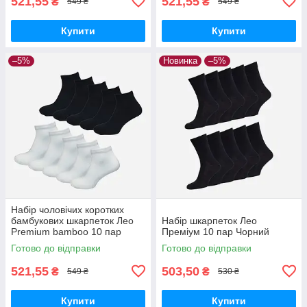
521,55
521,55
₴
₴
549 ₴
549 ₴
Купити
Купити
–5%
Новинка
–5%
Набір чоловічих коротких
бамбукових шкарпеток Лео
Набір шкарпеток Лео
Premium bamboo 10 пар
Преміум 10 пар Чорний
Чорні/Білі
Готово до відправки
Готово до відправки
521,55
503,50
₴
₴
549 ₴
530 ₴
Купити
Купити