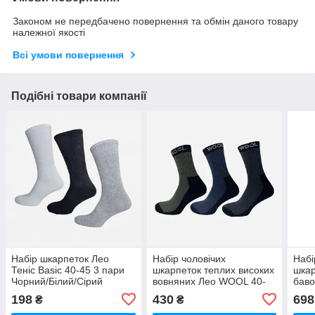
Законом не передбачено повернення та обмін даного товару
належної якості
Всі умови повернення
Подібні товари компанії
Набір шкарпеток Лео
Набір чоловічих
Набі
Теніс Basic 40-45 3 пари
шкарпеток теплих високих
шкар
Чорний/Білий/Сірий
вовняних Лео WOOL 40-
баво
45 6 пари Сірий/Синій/Хакі
шкар
198
430
698
₴
₴
(ROZ6501054593)
41 3
Сіри