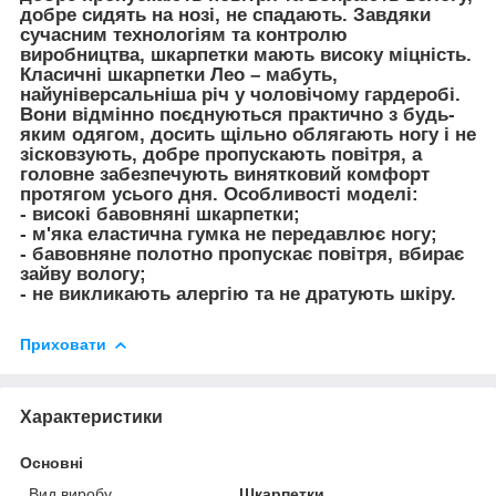
добре сидять на нозі, не спадають. Завдяки
сучасним технологіям та контролю
виробництва, шкарпетки мають високу міцність.
Класичні шкарпетки Лео – мабуть,
найуніверсальніша річ у чоловічому гардеробі.
Вони відмінно поєднуються практично з будь-
яким одягом, досить щільно облягають ногу і не
зісковзують, добре пропускають повітря, а
головне забезпечують винятковий комфорт
протягом усього дня. Особливості моделі:
- високі бавовняні шкарпетки;
- м'яка еластична гумка не передавлює ногу;
- бавовняне полотно пропускає повітря, вбирає
зайву вологу;
- не викликають алергію та не дратують шкіру.
Приховати
Характеристики
Основні
Вид виробу
Шкарпетки