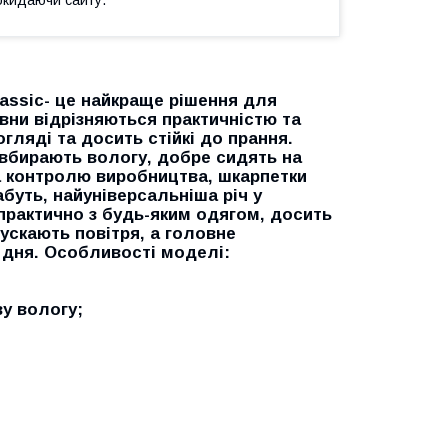
окидаючи сайту.
assic- це найкраще рішення для
вни відрізняються практичністю та
гляді та досить стійкі до прання.
 вбирають вологу, добре сидять на
а контролю виробництва, шкарпетки
буть, найуніверсальніша річ у
практично з будь-яким одягом, досить
ускають повітря, а головне
 дня. Особливості моделі:
ву вологу;