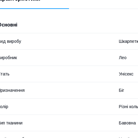
Основні
ид виробу
Шкарпет
иробник
Лео
тать
Унісекс
ризначення
Біг
олір
Різні кол
ип тканини
Бавовна