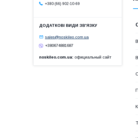
+380 (66) 902-10-69
sales@noskileo.com.ua
В
+380674881687
noskileo.com.ua
официальный сайт
В
С
П
К
Т