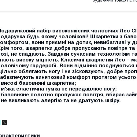
будь-який товар не п
Подарунковий набір високоякісних чоловічих Лео Cl
подарунка будь-якому чоловікові! Шкарпетки з баво
комфортом, вони приємні на дотик, невибагливі у до
Крім того, шкарпетки добре пропускають повітря та
нозі, не спадають. Завдяки сучасним технологіям т
мають високу міцність. Класичні шкарпетки Лео – ма
чоловічому гардеробі. Вони відмінно поєднуються 
щільно облягають ногу і не зісковзують, добре проп
забезпечують винятковий комфорт протягом усього
- високі бавовняні шкарпетки;
- м'яка еластична гумка не передавлює ногу;
- бавовняне полотно пропускає повітря, вбирає зай
- не викликають алергію та не дратують шкіру.
арактеристики