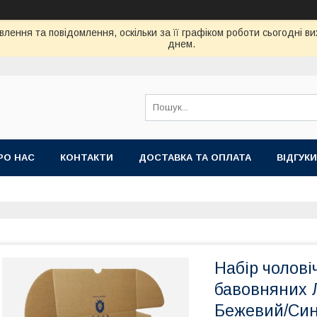
лення та повідомлення, оскільки за її графіком роботи сьогодні 
днем.
РО НАС
КОНТАКТИ
ДОСТАВКА ТА ОПЛАТА
ВIДГУКИ
Набір чолові
бавовняних Л
Бежевий/Син