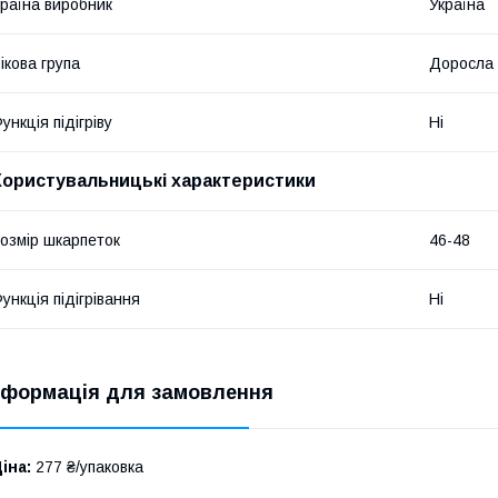
раїна виробник
Україна
ікова група
Доросла
ункція підігріву
Ні
Користувальницькі характеристики
озмір шкарпеток
46-48
ункція підігрівання
Ні
нформація для замовлення
іна:
277 ₴/упаковка