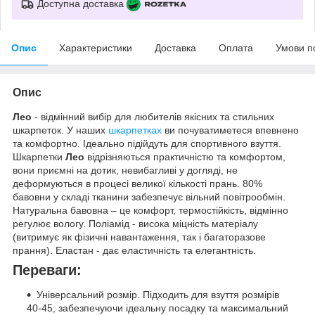
Доступна доставка
Опис
Характеристики
Доставка
Оплата
Умови п
Опис
Лео
- відмінний вибір для любителів якісних та стильних
шкарпеток. У наших
шкарпетках
ви почуватиметеся впевнено
та комфортно. Ідеально підійдуть для спортивного взуття.
Шкарпетки
Лео
відрізняються практичністю та комфортом,
вони приємні на дотик, невибагливі у догляді, не
деформуються в процесі великої кількості прань. 80%
бавовни у складі тканини забезпечує вільний повітрообмін.
Натуральна бавовна – це комфорт, термостійкість, відмінно
регулює вологу. Поліамід - висока міцність матеріалу
(витримує як фізичні навантаження, так і багаторазове
прання). Еластан - дає еластичність та елегантність.
Переваги:
Універсальний розмір. Підходить для взуття розмірів
40-45, забезпечуючи ідеальну посадку та максимальний