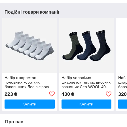
Подібні товари компанії
Набір шкарпеток
Набір чоловічих
Набі
чоловічих коротких
шкарпеток теплих високих
шкар
бавовняних Лео з сірою
вовняних Лео WOOL 40-
баво
підошвою 40-45 6 пар
45 6 пари Сірий/Синій/Хакі
махр
223
430
320
₴
₴
Білий/Сірий
(ROZ6501054593)
жов
Купити
Купити
Про нас