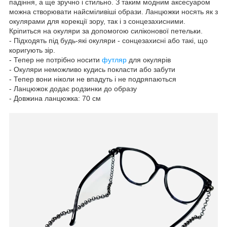
падіння, а ще зручно і стильно. З таким модним аксесуаром
можна створювати найсміливіші образи. Ланцюжки носять як з
окулярами для корекції зору, так і з сонцезахисними.
Кріпиться на окуляри за допомогою силіконової петельки.
- Підходять під будь-які окуляри - сонцезахисні або такі, що
коригують зір.
- Тепер не потрібно носити
футляр
для окулярів
- Окуляри неможливо кудись покласти або забути
- Тепер вони ніколи не впадуть і не подряпаються
- Ланцюжок додає родзинки до образу
- Довжина ланцюжка: 70 см