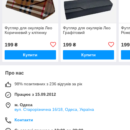
Футляр для окулярів Лео
Футляр для окулярів Лео
Футл
Коричневий у клітинку
Графітовий
Рож
199
199
199
₴
₴
Купити
Купити
Про нас
98% позитивних з 236 відгуків за рік
Працює з 15.09.2012
м. Одеса
вул. Старорізнична 16/18, Одеса, Україна
Контакти