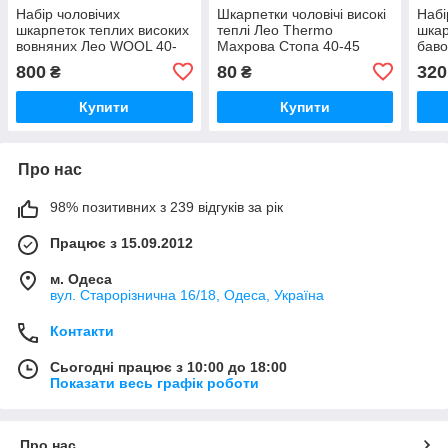
Набір чоловічих
Шкарпетки чоловічі високі
Набі
шкарпеток теплих високих
теплі Лео Thermo
шкар
вовняних Лео WOOL 40-
Махрова Стопа 40-45
баво
45 12 пари Сірий/Синій/
Олива (ROZ6501054561)
махр
800
80
320
₴
₴
Хакі (ROZ6501054593)
жов
Купити
Купити
Про нас
98% позитивних з 239 відгуків за рік
Працює з 15.09.2012
м. Одеса
вул. Старорізнична 16/18, Одеса, Україна
Контакти
Сьогодні працює з 10:00 до 18:00
Показати весь графік роботи
Про нас