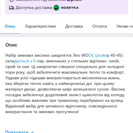
Доступна доставка
Опис
Характеристики
Доставка
Оплата
Умови п
Опис
Набір зимових високих шкарпеток Лео WO
OL (розмі
р 40-45)
скла
дається з 6
пар, виконаних у стильних відтінках: синій,
сірий та хакі. Ці шкарпетки створені спеціально для холодної
пори року, щоб забезпечити максимальне тепло та комфорт.
Уздовж усієї підошви використовується високоякісна вовна,
яка зберігає тепло навіть у найморозніші дні, при цьому
матеріал дихає, дозволяючи шкірі залишатися сухою. Висока
посадка забезпечує додатковий захист щиколоток від холоду,
що особливо важливо при тривалому перебуванні на вулиці.
Відмінний вибір для активного відпочинку, повсякденного
використання та зимових прогулянок!
Приховати