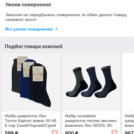
Умови повернення
Законом не передбачено повернення та обмін даного товару
належної якості
Всі умови повернення
Подібні товари компанії
Набір шкарпеток Лео
Набір чоловічих
Набі
Тепло Карпат вовна 44-46
шкарпеток теплих високих
шкар
6 пар Синій/Чорний/Сірий
вовняних Лео WOOL 40-
вовн
45 12 пари Сірий/Синій/
Карп
599
800
967
₴
₴