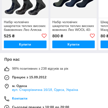
Набір чоловічих
Набір чоловічих
Шкар
шкарпеток теплих високих
шкарпеток теплих високих
тепл
бавовняних Лео Аляска
вовняних Лео WOOL 40-
Махр
40-45 6 пари Сірий
45 12 пари Сірий/Синій/
Оли
525
800
80
₴
₴
Хакі (ROZ6501054593)
Купити
Купити
Про нас
98% позитивних з 238 відгуків за рік
Працює з 15.09.2012
м. Одеса
вул. Старорізнична 16/18, Одеса, Україна
Контакти
Сьогодні працює з 10:00 до 20:00