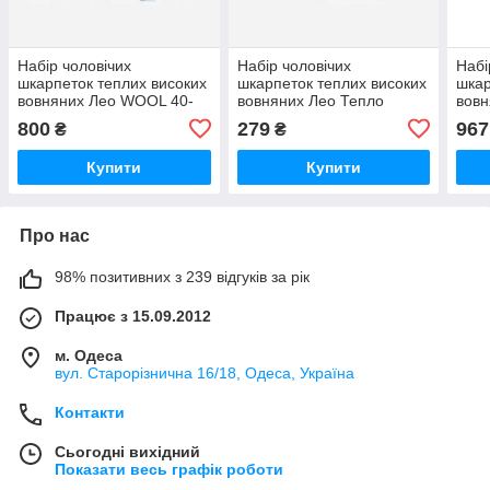
Набір чоловічих
Набір чоловічих
Набі
шкарпеток теплих високих
шкарпеток теплих високих
шкар
вовняних Лео WOOL 40-
вовняних Лео Тепло
вовн
45 12 пари Сірий/Синій/
Карпат 42-44 3 пари
Карп
800
279
967
₴
₴
Хакі (ROZ6501054593)
Чорний
Чор
Купити
Купити
Про нас
98% позитивних з 239 відгуків за рік
Працює з 15.09.2012
м. Одеса
вул. Старорізнична 16/18, Одеса, Україна
Контакти
Сьогодні вихідний
Показати весь графік роботи