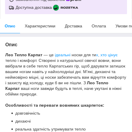
Доступна доставка
Опис
Характеристики
Доставка
Оплата
Умови п
Опис
Лео Тепло Карпат
— це
ідеальні
носки для ти
х, хто цінує
тепло і комфорт. Створені з натуральної овечої вовни, вони
ввібрали в себе тепло Карпатських гір, щоб дарувати затишок
вашим ногам навіть у найхолодніші дні. М’які, дихаючі та
неймовірно міцні, ці носки забезпечать вам відчуття комфорту
і захисту від холоду, куди б ви не пішли. З
Лео Тепло
Карпат
ваші ноги завжди будуть в теплі, наче укутані в ніжні
обійми природи.
Особливості та переваги вовняних шкарпеток:
довговічність
дихаючі
реальна здатність утримувати тепло