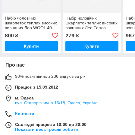
Набір чоловічих
Набір чоловічих
Набі
шкарпеток теплих високих
шкарпеток теплих високих
шкар
вовняних Лео WOOL 40-
вовняних Лео Тепло
вовн
45 12 пари Сірий/Синій/
Карпат 42-44 3 пари
Карп
800
279
967
₴
₴
Хакі (ROZ6501054593)
Чорний
Чор
Купити
Купити
Про нас
98% позитивних з 236 відгуків за рік
Працює з 15.09.2012
м. Одеса
вул. Старорізнична 16/18, Одеса, Україна
Контакти
Сьогодні працює з 10:00 до 20:00
Показати весь графік роботи