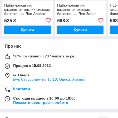
Набір чоловічих
Набір чоловічих
Набі
шкарпеток теплих високих
шкарпеток високих
шкар
бавовняних Лео Аляска
бавовняних Лео Запас
баво
40-45 6 пари Сірий
шкарпеток на місяць 40-
45 6
525
698
568
₴
₴
41 30 пар Білий/Чорний/
Сірий/Бежевий/Синій
Купити
Купити
Про нас
98% позитивних з 237 відгуків за рік
Працює з 15.09.2012
м. Одеса
вул. Старорізнична 16/18, Одеса, Україна
Контакти
Сьогодні працює з 10:00 до 18:00
Показати весь графік роботи