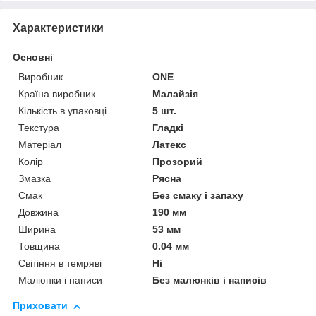
Характеристики
Основні
Виробник
ONE
Країна виробник
Малайзія
Кількість в упаковці
5 шт.
Текстура
Гладкі
Матеріал
Латекс
Колір
Прозорий
Змазка
Рясна
Смак
Без смаку і запаху
Довжина
190 мм
Ширина
53 мм
Товщина
0.04 мм
Світіння в темряві
Ні
Малюнки і написи
Без малюнків і написів
Приховати