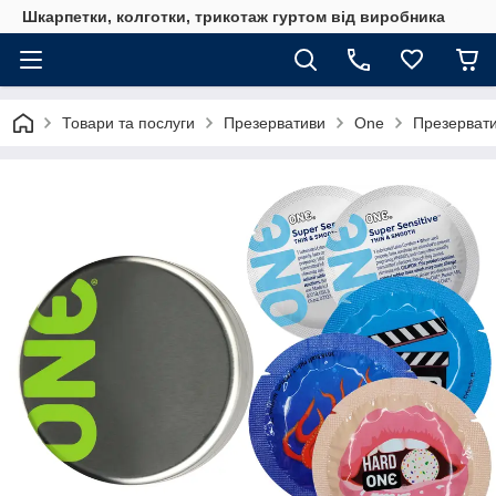
Шкарпетки, колготки, трикотаж гуртом від виробника
Товари та послуги
Презервативи
One
Презерватив