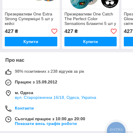
Презервативи One Extra
Презервативи One Catch
През
Strong Суперміцні 5 шт у
The Perfect Color
Glow
кейсі
Sensations Блакитні 5 шт у
світ
кейсі
427
427
427
₴
₴
Купити
Купити
Про нас
98% позитивних з 238 відгуків за рік
Працює з 15.09.2012
м. Одеса
вул. Старорізнична 16/18, Одеса, Україна
Контакти
Сьогодні працює з 10:00 до 20:00
Показати весь графік роботи
КНОПКА