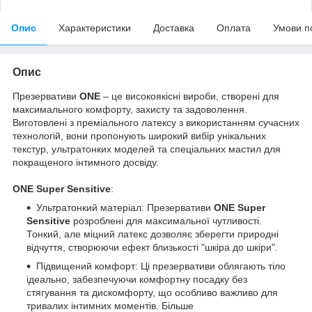
Опис
Характеристики
Доставка
Оплата
Умови п
Опис
Презервативи
ONE
– це високоякісні вироби, створені для
максимального комфорту, захисту та задоволення.
Виготовлені з преміального латексу з використанням сучасних
технологій, вони пропонують широкий вибір унікальних
текстур, ультратонких моделей та спеціальних мастил для
покращеного інтимного досвіду.
ONE
Super Sensitive
:
Ультратонкий матеріал: Презервативи
ONE
Super
Sensitive
розроблені для максимальної чутливості.
Тонкий, але міцний латекс дозволяє зберегти природні
відчуття, створюючи ефект близькості "шкіра до шкіри".
Підвищений комфорт: Ці презервативи облягають тіло
ідеально, забезпечуючи комфортну посадку без
стягування та дискомфорту, що особливо важливо для
тривалих інтимних моментів. Більше