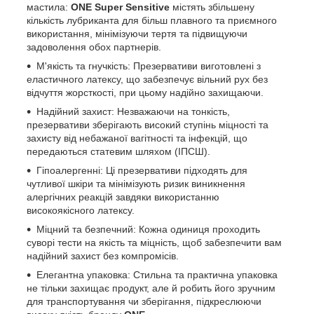
мастила:
ONE
Super Sensitive
містять збільшену
кількість лубриканта для більш плавного та приємного
використання, мінімізуючи тертя та підвищуючи
задоволення обох партнерів.
М'якість та гнучкість: Презервативи виготовлені з
еластичного латексу, що забезпечує вільний рух без
відчуття жорсткості, при цьому надійно захищаючи.
Надійний захист: Незважаючи на тонкість,
презервативи зберігають високий ступінь міцності та
захисту від небажаної вагітності та інфекцій, що
передаються статевим шляхом (ІПСШ).
Гіпоалергенні: Ці презервативи підходять для
чутливої шкіри та мінімізують ризик виникнення
алергічних реакцій завдяки використанню
високоякісного латексу.
Міцний та безпечний: Кожна одиниця проходить
суворі тести на якість та міцність, щоб забезпечити вам
надійний захист без компромісів.
Елегантна упаковка: Стильна та практична упаковка
не тільки захищає продукт, але й робить його зручним
для транспортування чи зберігання, підкреслюючи