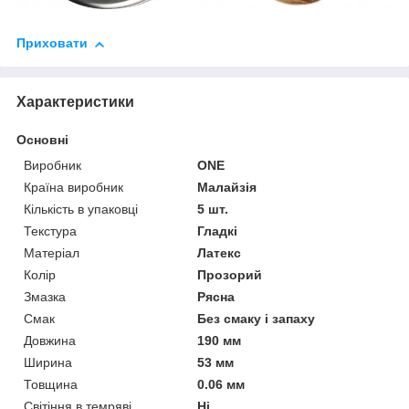
Приховати
Характеристики
Основні
Виробник
ONE
Країна виробник
Малайзія
Кількість в упаковці
5 шт.
Текстура
Гладкі
Матеріал
Латекс
Колір
Прозорий
Змазка
Рясна
Смак
Без смаку і запаху
Довжина
190 мм
Ширина
53 мм
Товщина
0.06 мм
Світіння в темряві
Ні