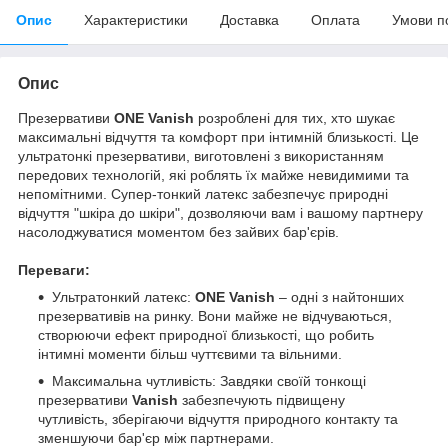
Опис
Характеристики
Доставка
Оплата
Умови п
Опис
Презервативи
ONE
Vanish
розроблені для тих, хто шукає
максимальні відчуття та комфорт при інтимній близькості. Це
ультратонкі презервативи, виготовлені з використанням
передових технологій, які роблять їх майже невидимими та
непомітними. Супер-тонкий латекс забезпечує природні
відчуття "шкіра до шкіри", дозволяючи вам і вашому партнеру
насолоджуватися моментом без зайвих бар'єрів.
Переваги:
Ультратонкий латекс:
ONE
Vanish
– одні з найтонших
презервативів на ринку. Вони майже не відчуваються,
створюючи ефект природної близькості, що робить
інтимні моменти більш чуттєвими та вільними.
Максимальна чутливість: Завдяки своїй тонкощі
презервативи
Vanish
забезпечують підвищену
чутливість, зберігаючи відчуття природного контакту та
зменшуючи бар'єр між партнерами.