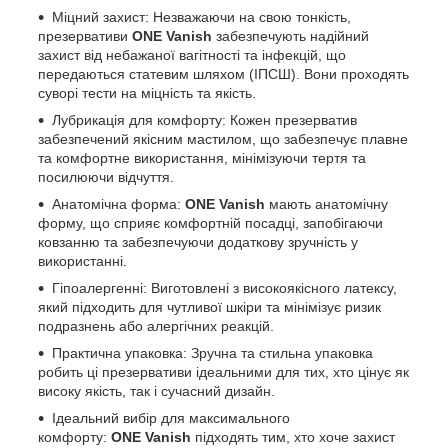
Міцний захист: Незважаючи на свою тонкість,
презервативи
ONE
Vanish
забезпечують надійний
захист від небажаної вагітності та інфекцій, що
передаються статевим шляхом (ІПСШ). Вони проходять
суворі тести на міцність та якість.
Лубрикація для комфорту: Кожен презерватив
забезпечений якісним мастилом, що забезпечує плавне
та комфортне використання, мінімізуючи тертя та
посилюючи відчуття.
Анатомічна форма:
ONE
Vanish
мають анатомічну
форму, що сприяє комфортній посадці, запобігаючи
ковзанню та забезпечуючи додаткову зручність у
використанні.
Гіпоалергенні: Виготовлені з високоякісного латексу,
який підходить для чутливої шкіри та мінімізує ризик
подразнень або алергічних реакцій.
Практична упаковка: Зручна та стильна упаковка
робить ці презервативи ідеальними для тих, хто цінує як
високу якість, так і сучасний дизайн.
Ідеальний вибір для максимального
комфорту:
ONE
Vanish
підходять тим, хто хоче захист