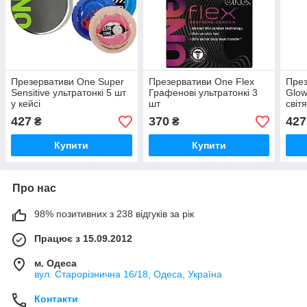
Презервативи One Super
Презервативи One Flex
През
Sensitive ультратонкі 5 шт
Графенові ультратонкі 3
Glow
у кейсі
шт
світ
427
370
427
₴
₴
Купити
Купити
Про нас
98% позитивних з 238 відгуків за рік
Працює з 15.09.2012
м. Одеса
вул. Старорізнична 16/18, Одеса, Україна
Контакти