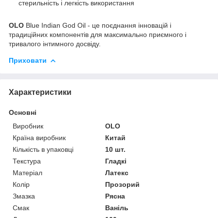
стерильність і легкість використання
OLO
Blue Indian God Oil - це поєднання інновацій і
традиційних компонентів для максимально приємного і
тривалого інтимного досвіду.
Приховати
Характеристики
Основні
Виробник
OLO
Країна виробник
Китай
Кількість в упаковці
10 шт.
Текстура
Гладкі
Матеріал
Латекс
Колір
Прозорий
Змазка
Рясна
Смак
Ваніль