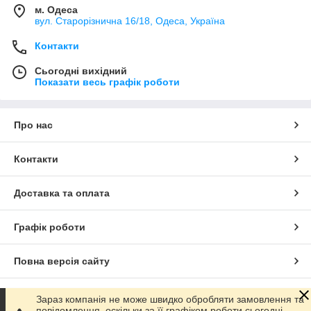
м. Одеса
вул. Старорізнична 16/18, Одеса, Україна
Контакти
Сьогодні вихідний
Показати весь графік роботи
Про нас
Контакти
Доставка та оплата
Графік роботи
Повна версія сайту
Сайт створено на маркетплейсі
Prom.ua
Зараз компанія не може швидко обробляти замовлення та
повідомлення, оскільки за її графіком роботи сьогодні