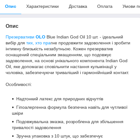
Опис
Характеристики
Доставка
Оплата
Умови п
Опис
Презервативи
OLO
Blue Indian God Oil 10 шт. - ідеальний
вибір для
тих, хто пра
гне продовжити задоволення і зробити
інтимну близькість незабутньою. Кожен презерватив
оснащений спеціальним змащенням, що подовжує
задоволення, на основі унікального компонента Indian God
Oil, яке допомагає сповільнити настання кульмінації у
чоловіка, забезпечуючи триваліший і гармонійніший контакт.
Особливості:
Надтонкий латекс для природних відчуттів
Гіпоалергенна формула безпечна навіть для чутливої
шкіри
Подовжувальна змазка, розроблена для збільшення
тривалості задоволення
Зручна упаковка з 10 штук, що забезпечує