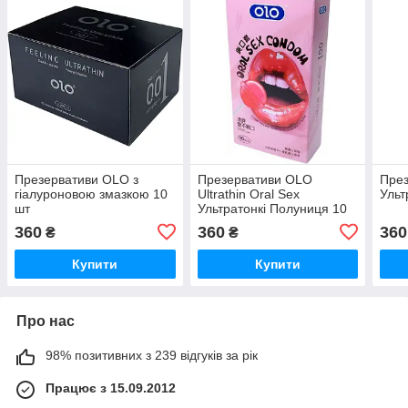
Презервативи OLO з
Презервативи OLO
През
гіалуроновою змазкою 10
Ultrathin Oral Sex
Ульт
шт
Ультратонкі Полуниця 10
шт
360
360
360
₴
₴
Купити
Купити
Про нас
98% позитивних з 239 відгуків за рік
Працює з 15.09.2012