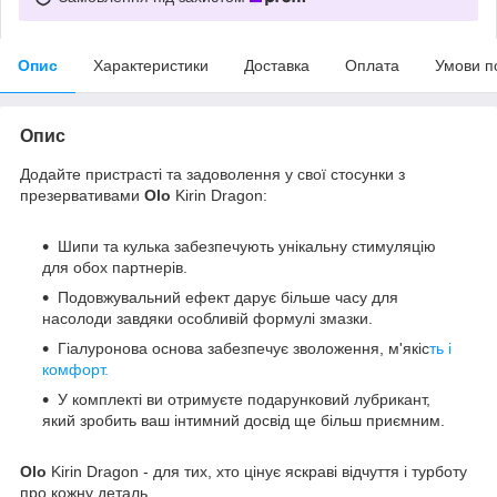
Опис
Характеристики
Доставка
Оплата
Умови п
Опис
Додайте пристрасті та задоволення у свої стосунки з
презервативами
Olo
Kirin Dragon:
Шипи та кулька забезпечують унікальну стимуляцію
для обох партнерів.
Подовжувальний ефект дарує більше часу для
насолоди завдяки особливій формулі змазки.
Гіалуронова основа забезпечує зволоження, м'якіс
ть і
комфорт.
У комплекті ви отримуєте подарунковий лубрикант,
який зробить ваш інтимний досвід ще більш приємним.
Olo
Kirin Dragon - для тих, хто цінує яскраві відчуття і турботу
про кожну деталь.