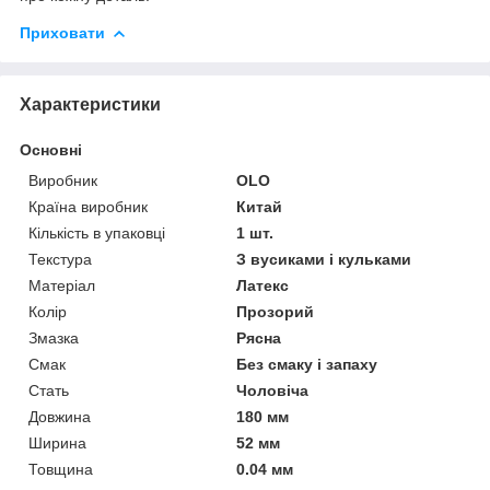
Приховати
Характеристики
Основні
Виробник
OLO
Країна виробник
Китай
Кількість в упаковці
1 шт.
Текстура
З вусиками і кульками
Матеріал
Латекс
Колір
Прозорий
Змазка
Рясна
Смак
Без смаку і запаху
Стать
Чоловіча
Довжина
180 мм
Ширина
52 мм
Товщина
0.04 мм