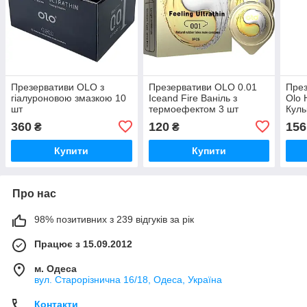
Презервативи OLO з
Презервативи OLO 0.01
През
гіалуроновою змазкою 10
Iceand Fire Ваніль з
Olo 
шт
термоефектом 3 шт
Куль
360
120
156
₴
₴
Купити
Купити
Про нас
98% позитивних з 239 відгуків за рік
Працює з 15.09.2012
м. Одеса
вул. Старорізнична 16/18, Одеса, Україна
Контакти