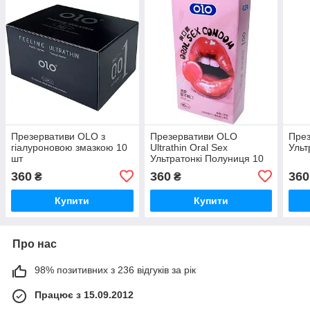
Презервативи OLO з
Презервативи OLO
През
гіалуроновою змазкою 10
Ultrathin Oral Sex
Ульт
шт
Ультратонкі Полуниця 10
шт
360
360
360
₴
₴
Купити
Купити
Про нас
98% позитивних з 236 відгуків за рік
Працює з 15.09.2012