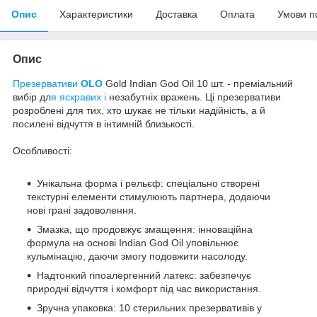
Опис
Характеристики
Доставка
Оплата
Умови п
Опис
Презервативи
OLO
Gold Indian God Oil 10 шт. - преміальний
вибір дл
я яскравих і
незабутніх вражень. Ці презервативи
розроблені для тих, хто шукає не тільки надійність, а й
посилені відчуття в інтимній близькості.
Особливості:
Унікальна форма і рельєф: спеціально створені
текстурні елементи стимулюють партнера, додаючи
нові грані задоволення.
Змазка, що продовжує змащення: інноваційна
формула на основі Indian God Oil уповільнює
кульмінацію, даючи змогу подовжити насолоду.
Надтонкий гіпоалергенний латекс: забезпечує
природні відчуття і комфорт під час використання.
Зручна упаковка: 10 стерильних презервативів у