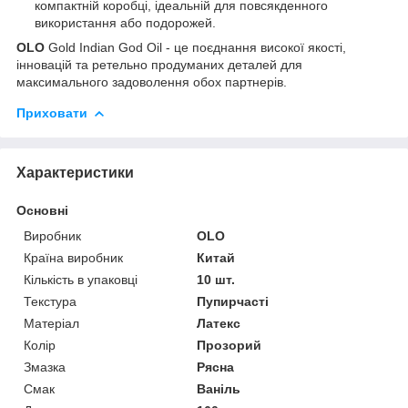
компактній коробці, ідеальній для повсякденного
використання або подорожей.
OLO
Gold Indian God Oil - це поєднання високої якості,
інновацій та ретельно продуманих деталей для
максимального задоволення обох партнерів.
Приховати
Характеристики
Основні
Виробник
OLO
Країна виробник
Китай
Кількість в упаковці
10 шт.
Текстура
Пупирчасті
Матеріал
Латекс
Колір
Прозорий
Змазка
Рясна
Смак
Ваніль