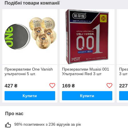
Подібні товари компанії
Презервативи One Vanish
Презервативи Muaisi 001
През
ультратонкі 5 шт.
Ультратонкі Red 3 шт
3 шт
427
169
227
₴
₴
Купити
Купити
Про нас
98% позитивних з 236 відгуків за рік