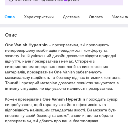
Опис
Характеристики
Доставка
Оплата
Умови п
Опис
One Vanish Hyperthin
– презервативи, які пропонують
неперевершену комбінацію невидимості, комфорту та
захисту. Їхній унікальний дизайн дозволяє відчути природні
відчуття, наче презерватива і немає. Створені з
використанням передових технологій та високоякісних
матеріалів, презервативи One Vanish забезпечують
максимальну надійність та безпеку під час інтимних контактів.
Тонкий і прозорий матеріал дозволяє повністю зануритися в
інтимну ситуацію, не відчуваючи наявності презерватива.
Кожен презерватив
One Vanish Hyperthin
проходить суворі
випробування, щоб гарантувати його ефективність та
відповідність найвищим стандартам якості. Ви можете бути
впевнені у своїй безпеці та спокої, знаючи, що ви обрали
презервативи, які дбають про ваше благополуччя.