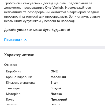
Зробіть свій сексуальний досвід ще більш задовільним за
допомогою презервативів
One Vanish
. Насолоджуйтеся
непомітним та безперервним контактом з партнером завдяки
прозорості та тонкості цих презервативів. Вони стануть вашим
незамінним супутником у безпеці та насолоді.
Дизайн упаковки може бути будь-яким!
Приховати
Характеристики
Основні
Виробник
ONE
Країна виробник
Малайзія
Кількість в упаковці
3 шт.
Текстура
Гладкі
Матеріал
Латекс
Колір
Прозорий
Змазка
Рясна