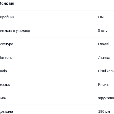
Основні
иробник
ONE
ількість в упаковці
5 шт.
екстура
Гладкі
атеріал
Латекс
олір
Різні кол
мазка
Рясна
Смак
Фруктово
Довжина
190 мм