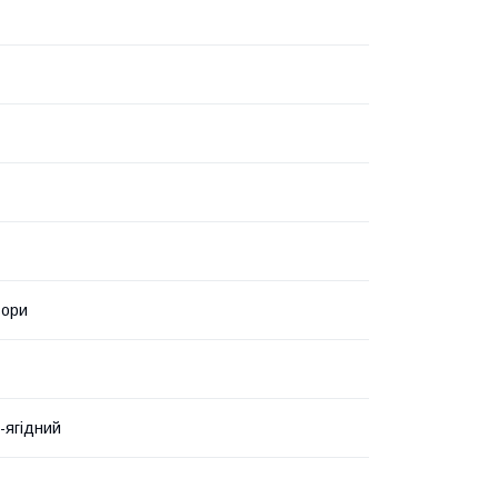
ьори
-ягідний