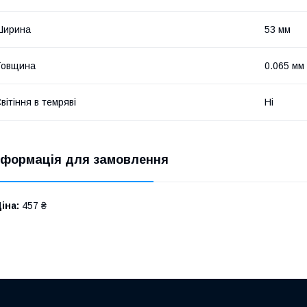
Ширина
53 мм
Товщина
0.065 мм
вітіння в темряві
Ні
нформація для замовлення
іна:
457 ₴