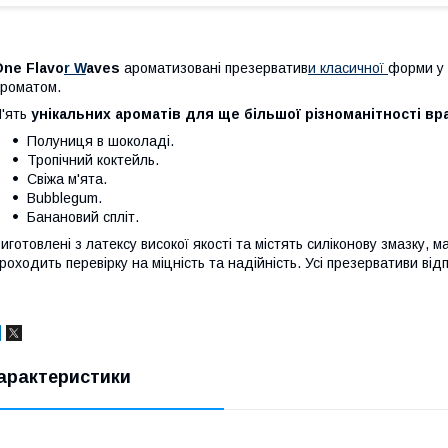
ne Flavo
r W
aves
ароматизовані презерватив
и класичної
форми у 
роматом.
'ять
унікальних ароматів для ще більшої різноманітності вр
Полуниця в шоколаді.
Тропічний коктейль.
Свіжа м'ята.
Bubblegum.
Банановий спліт.
иготовлені з латексу високої якості та містять силіконову змазку, 
роходить перевірку на міцність та надійність. Усі презервативи в
арактеристики