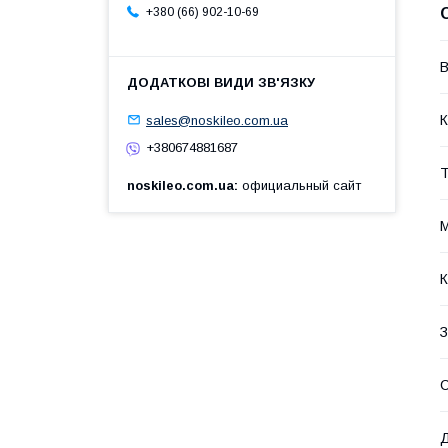
+380 (66) 902-10-69
В
sales@noskileo.com.ua
К
+380674881687
Т
noskileo.com.ua
официальный сайт
М
К
З