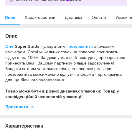
Опис
Характеристики
Доставка
Оплата
Умови п
Опис
One
Super Studs
- ультратонкі
презервативи
з точковим
рельєфом. Сотні унікальних точок на поверхні посилюють
відчуття на 100%. Завдяки унікальній текстурі ці презервативи
принесуть Вам і Вашому партнеру більше задоволення!
Завдяки сотням унікальних точок на поверхні рельєфи
презерватива максимально відчутні, а форма - ергономічна
для ще більшого задоволення.
Товар може бути в різних дизайнах упаковки! Товар у
конфіденційній непрозорій упаковці!
Приховати
Характеристики