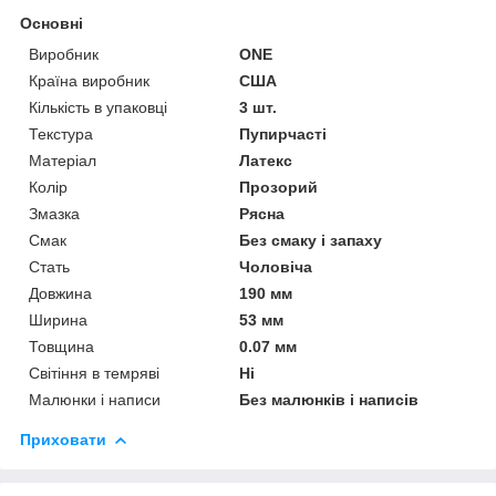
Основні
Виробник
ONE
Країна виробник
США
Кількість в упаковці
3 шт.
Текстура
Пупирчасті
Матеріал
Латекс
Колір
Прозорий
Змазка
Рясна
Смак
Без смаку і запаху
Стать
Чоловіча
Довжина
190 мм
Ширина
53 мм
Товщина
0.07 мм
Світіння в темряві
Ні
Малюнки і написи
Без малюнків і написів
Приховати