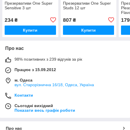
Презервативи One Super
Презервативи One Super
През
Sensitive 3 шт
Studs 12 шт
Plea
Flav
234
807
179
₴
₴
Купити
Купити
Про нас
98% позитивних з 239 відгуків за рік
Працює з 15.09.2012
м. Одеса
вул. Старорізнична 16/18, Одеса, Україна
Контакти
Сьогодні вихідний
Показати весь графік роботи
Про нас