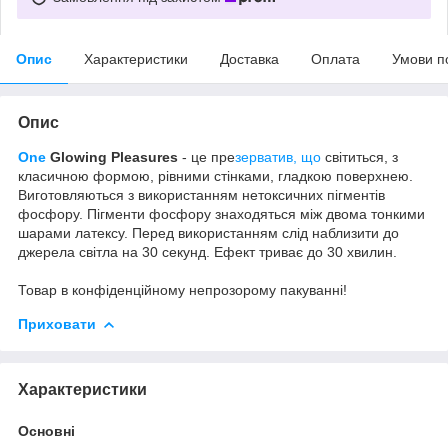
Опис
Характеристики
Доставка
Оплата
Умови п
Опис
One
Glowing Pleasures
- це пре
зерватив, що
світиться, з
класичною формою, рівними стінками, гладкою поверхнею.
Виготовляються з використанням нетоксичних пігментів
фосфору. Пігменти фосфору знаходяться між двома тонкими
шарами латексу. Перед використанням слід наблизити до
джерела світла на 30 секунд. Ефект триває до 30 хвилин.
Товар в конфіденційному непрозорому пакуванні!
Приховати
Характеристики
Основні