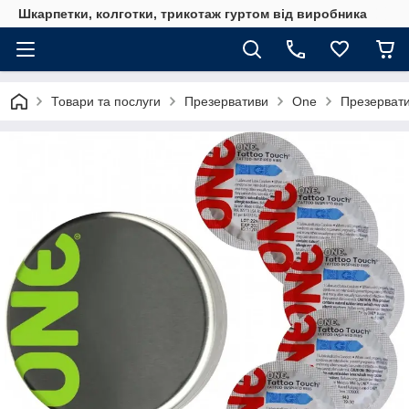
Шкарпетки, колготки, трикотаж гуртом від виробника
Товари та послуги
Презервативи
One
Презерватив