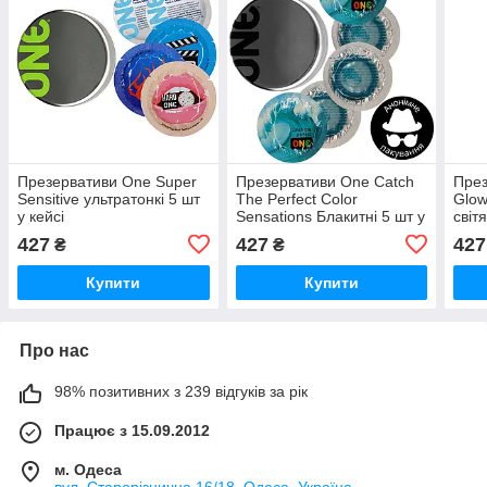
Презервативи One Super
Презервативи One Catch
През
Sensitive ультратонкі 5 шт
The Perfect Color
Glow
у кейсі
Sensations Блакитні 5 шт у
світ
кейсі
427
427
427
₴
₴
Купити
Купити
Про нас
98% позитивних з 239 відгуків за рік
Працює з 15.09.2012
м. Одеса
вул. Старорізнична 16/18, Одеса, Україна