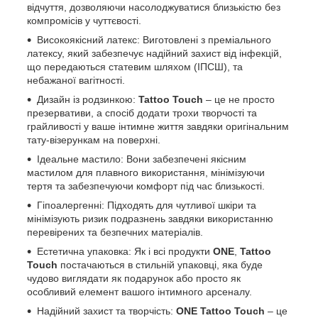
відчуття, дозволяючи насолоджуватися близькістю без
компромісів у чуттєвості.
Високоякісний латекс: Виготовлені з преміального
латексу, який забезпечує надійний захист від інфекцій,
що передаються статевим шляхом (ІПСШ), та
небажаної вагітності.
Дизайн із родзинкою:
Tattoo Touch
– це не просто
презервативи, а спосіб додати трохи творчості та
грайливості у ваше інтимне життя завдяки оригінальним
тату-візерункам на поверхні.
Ідеальне мастило: Вони забезпечені якісним
мастилом для плавного використання, мінімізуючи
тертя та забезпечуючи комфорт під час близькості.
Гіпоалергенні: Підходять для чутливої шкіри та
мінімізують ризик подразнень завдяки використанню
перевірених та безпечних матеріалів.
Естетична упаковка: Як і всі продукти
ONE
,
Tattoo
Touch
постачаються в стильній упаковці, яка буде
чудово виглядати як подарунок або просто як
особливий елемент вашого інтимного арсеналу.
Надійний захист та творчість:
ONE
Tattoo Touch
– це