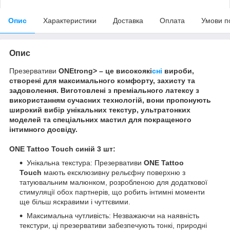
Опис
Характеристики
Доставка
Оплата
Умови п
Опис
Презервативи
ONEtrong> – це високоякі
сні
вироби,
створені для максимального комфорту, захисту та
задоволення. Виготовлені з преміального латексу з
використанням сучасних технологій, вони пропонують
широкий вибір унікальних текстур, ультратонких
моделей та спеціальних мастил для покращеного
інтимного досвіду.
ONE
Tattoo Touch
синій 3 шт:
Унікальна текстура: Презервативи
ONE
Tattoo
Touch
мають ексклюзивну рельєфну поверхню з
татуювальним малюнком, розробленою для додаткової
стимуляції обох партнерів, що робить інтимні моменти
ще більш яскравими і чуттєвими.
Максимальна чутливість: Незважаючи на наявність
текстури, ці презервативи забезпечують тонкі, природні