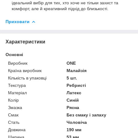
ідеальний вибір для тих, хто хоче не тільки захист та
комфорт, але й креативний підхід до близькості.
Приховати
Характеристики
Основні
Виробник
ONE
Країна виробник
Малайзія
Кількість в упаковці
5 шт.
Текстура
Ребристі
Матеріал
Латекс
Колір
Синій
Змазка
Рясна
Смак
Без смаку і запаху
Стать
Чоловіча
Довжина
190 мм
Ширина
53 мм