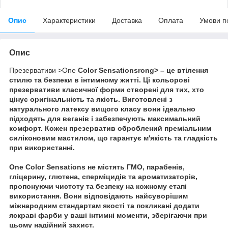
Опис
Характеристики
Доставка
Оплата
Умови п
Опис
Презервативи >One
Color Sensationsrong> – це втілення
стилю та безпеки в інтимному житті. Ці кольорові
презервативи класичної форми створені для тих, хто
цінує оригінальність та якість. Виготовлені з
натурального латексу вищого класу вони ідеально
підходять для веганів і забезпечують максимальний
комфорт. Кожен презерватив оброблений преміальним
силіконовим мастилом, що гарантує м'якість та гладкість
при використанні.
One
Color Sensations
не містять ГМО, парабенів,
гліцерину, глютена, сперміцидів та ароматизаторів,
пропонуючи чистоту та безпеку на кожному етапі
використання. Вони відповідають найсуворішим
міжнародним стандартам якості та покликані додати
яскраві фарби у ваші інтимні моменти, зберігаючи при
цьому надійний захист.