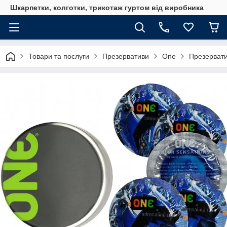
Шкарпетки, колготки, трикотаж гуртом від виробника
Товари та послуги
Презервативи
One
Презерватив