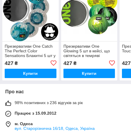
Презервативи One Catch
Презервативи One
През
The Perfect Color
Glowing 5 шт в кейсі, що
Touc
Sensations Блакитні 5 шт у
світяться в темряві
кейсі
427
427
427
₴
₴
Купити
Купити
Про нас
98% позитивних з 236 відгуків за рік
Працює з 15.09.2012
м. Одеса
вул. Старорізнична 16/18, Одеса, Україна