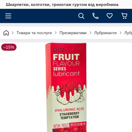
Шкарпетки, колготки, трикотаж гуртом від виробника
Товари та послуги
Презервативи
Лубриканти
Луб
–15%