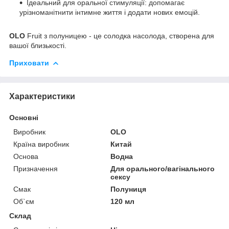
Ідеальний для оральної стимуляції: допомагає
урізноманітнити інтимне життя і додати нових емоцій.
OLO
Fruit з полуницею - це солодка насолода, створена для
вашої близькості.
Приховати
Характеристики
Основні
Виробник
OLO
Країна виробник
Китай
Основа
Водна
Призначення
Для орального/вагінального
сексу
Смак
Полуниця
Об`єм
120 мл
Склад