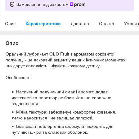
Замовлення під захистом
Опис
Характеристики
Доставка
Оплата
Умови 
Опис
Оральний лубрикант
OLO
Fruit з ароматом соковитої
полуниці - це яскравий акцент у ваших інтимних моментах,
що дарує солодкість і ніжність кожному дотику.
Особливості:
Насичений полуничний смак і аромат: додає
чуттєвості та перетворює близькість на справжнє
задоволення.
М'яка текстура: забезпечує комфортне ковзання,
легко наноситься і не залишає липкості.
Безпека: гіпоалергенна формула підходить для
чутливої шкіри та слизових оболонок.