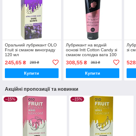
Оральний лубрикант OLO
Лубрикант на водній
Лубр
Fruit зі смаком винограду
основі Intt Cotton Candy зі
зі с
120 мл
смаком солодка вата 100
мл
245,65
308,55
528
₴
₴
289 ₴
363 ₴
Купити
Купити
Акційні пропозиції та новинки
–15%
–15%