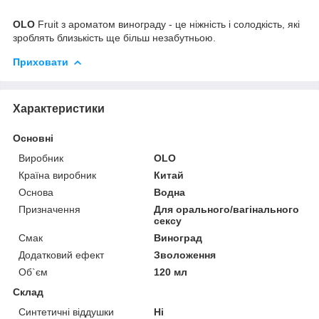
OLO
Fruit з ароматом винограду - це ніжність і солодкість, які
зроблять близькість ще більш незабутньою.
Приховати
Характеристики
Основні
Виробник
OLO
Країна виробник
Китай
Основа
Водна
Призначення
Для орального/вагінального
сексу
Смак
Виноград
Додатковий ефект
Зволоження
Об`єм
120 мл
Склад
Синтетичні віддушки
Ні