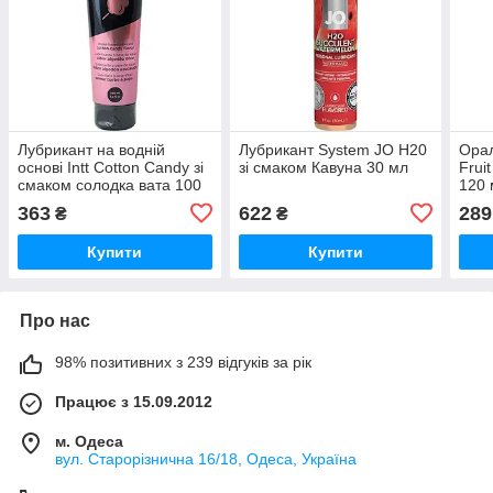
Лубрикант на водній
Лубрикант System JO H20
Ора
основі Intt Cotton Candy зі
зі смаком Кавуна 30 мл
Frui
смаком солодка вата 100
120 
мл
363
622
289
₴
₴
Купити
Купити
Про нас
98% позитивних з 239 відгуків за рік
Працює з 15.09.2012
м. Одеса
вул. Старорізнична 16/18, Одеса, Україна