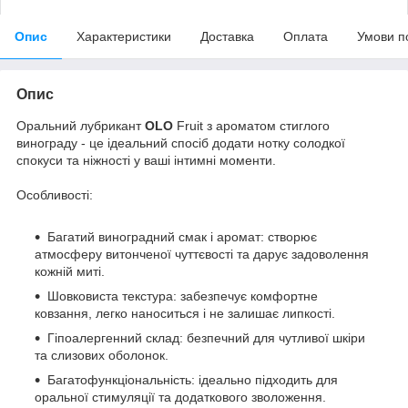
Опис
Характеристики
Доставка
Оплата
Умови п
Опис
Оральний лубрикант
OLO
Fruit з ароматом стиглого
винограду - це ідеальний спосіб додати нотку солодкої
спокуси та ніжності у ваші інтимні моменти.
Особливості:
Багатий виноградний смак і аромат: створює
атмосферу витонченої чуттєвості та дарує задоволення
кожній миті.
Шовковиста текстура: забезпечує комфортне
ковзання, легко наноситься і не залишає липкості.
Гіпоалергенний склад: безпечний для чутливої шкіри
та слизових оболонок.
Багатофункціональність: ідеально підходить для
оральної стимуляції та додаткового зволоження.