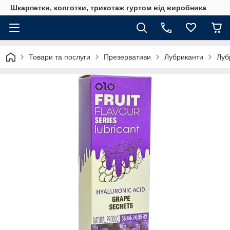
Шкарпетки, колготки, трикотаж гуртом від виробника
Товари та послуги
Презервативи
Лубриканти
Луб