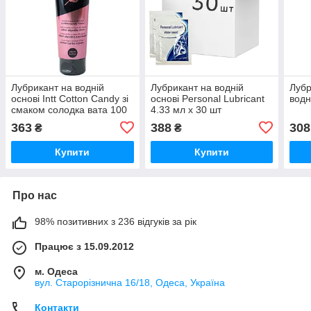
Лубрикант на водній
Лубрикант на водній
Лубр
основі Intt Cotton Candy зі
основі Personal Lubricant
водн
смаком солодка вата 100
4.33 мл x 30 шт
мл
363
388
308
₴
₴
Купити
Купити
Про нас
98% позитивних з 236 відгуків за рік
Працює з 15.09.2012
м. Одеса
вул. Старорізнична 16/18, Одеса, Україна
Контакти