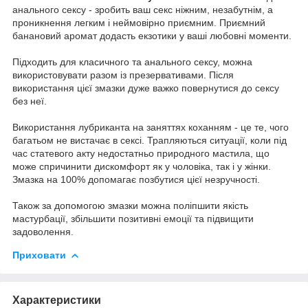
анального сексу - зробить ваш секс ніжним, незабутнім, а
проникнення легким і неймовірно приємним. Приємний
банановий аромат додасть екзотики у ваші любовні моменти.
Підходить для класичного та анального сексу, можна
використовувати разом із презервативами. Після
використання цієї змазки дуже важко повернутися до сексу
без неї.
Використання лубриканта на заняттях коханням - це те, чого
багатьом не вистачає в сексі. Трапляються ситуації, коли під
час статевого акту недостатньо природного мастила, що
може спричинити дискомфорт як у чоловіка, так і у жінки.
Змазка на 100% допомагає позбутися цієї незручності.
Також за допомогою змазки можна поліпшити якість
мастурбації, збільшити позитивні емоції та підвищити
задоволення.
Приховати
Характеристики