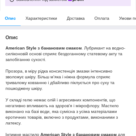
Опис
Характеристики
Доставка
Оплата
Умови п
Опис
American Style з банановим смаком
. Лубрикант на водно-
силіконовій основі сприяє бездоганному статевому акту та
запобіганню сухості.
Прозора, в міру рідка консистенція змазки інтенсивно
зволожує шкіру. Більш м'яка і ніжна формула сприяє
тривалому ковзанню і дбайливо піклується про суху та
пошкоджену шкіру.
У складі гелю немає олій і агресивних компонентів, що
негативно впливають на здоров'я і мікрофлору. Мастило
виконано на базі води, яка сумісна з усіма матеріалами
еротичних товарів, включно з продуктами, виконаними з
латексу.
Інтимне мастило
American Style з банановим смаком
для