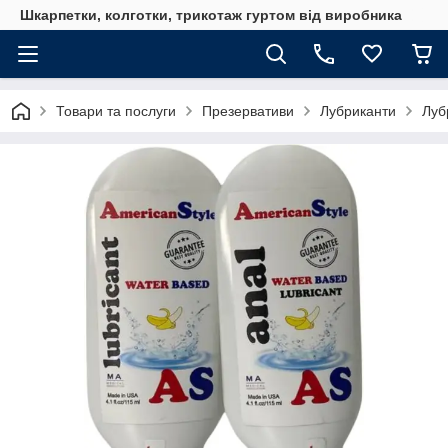
Шкарпетки, колготки, трикотаж гуртом від виробника
Товари та послуги
Презервативи
Лубриканти
Луб