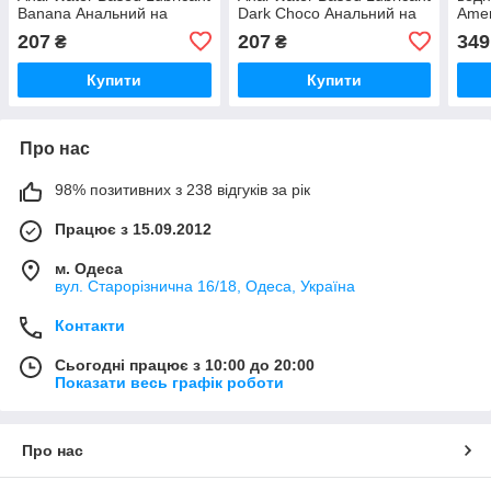
Banana Анальний на
Dark Choco Анальний на
Amer
водно-силіконовій основі
водно-силіконовій основі
запа
207
207
349
₴
₴
Банан 115 мл
Шоколад 115 мл
115 
Купити
Купити
Про нас
98% позитивних з 238 відгуків за рік
Працює з 15.09.2012
м. Одеса
вул. Старорізнична 16/18, Одеса, Україна
Контакти
Сьогодні працює з 10:00 до 20:00
Показати весь графік роботи
Про нас