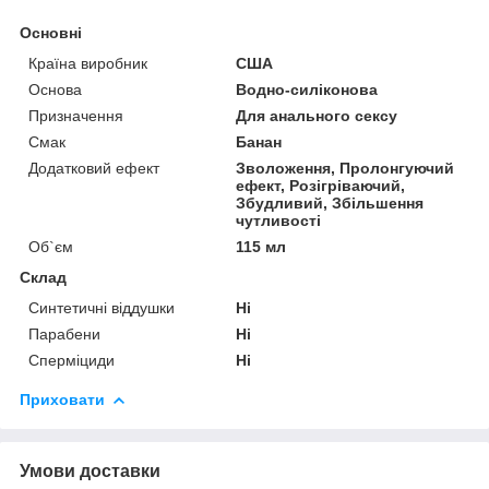
Основні
Країна виробник
США
Основа
Водно-силіконова
Призначення
Для анального сексу
Смак
Банан
Додатковий ефект
Зволоження, Пролонгуючий
ефект, Розігріваючий,
Збудливий, Збільшення
чутливості
Об`єм
115 мл
Склад
Синтетичні віддушки
Ні
Парабени
Ні
Сперміциди
Ні
Приховати
Умови доставки