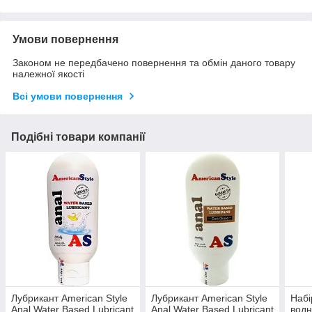
Умови повернення
Законом не передбачено повернення та обмін даного товару
належної якості
Всі умови повернення
Подібні товари компанії
Лубрикант American Style
Лубрикант American Style
Набі
Anal Water Based Lubricant
Anal Water Based Lubricant
водн