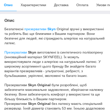
Опис
Характеристики
Доставка
Оплата
Умови п
Опис
Безлатексні
презервативи
Skyn
Original зручні у використанні
та роблять Вас ще ближчими з Вашим партнером. Вони
безпечні для людей, які страждають алергією на натуральний
латекс.
Презервативи
Skyn
виготовлені із синтетичного поліізопрену
(інноваційний матеріал SKYNFEEL). Їх можуть
використовувати люди з алергією на натуральний латекс. У
широкому асортименті цього бренду Ви знайдете багато
варіантів презервативів - ультратонкі, ребристі, з
бульбашками, укріплені, зволожені та багато інших.
Презервативи
Skyn Original
були розроблені, щоб
забезпечити максимальне задоволення, зберігаючи належну
безпеку. Вони забезпечують комфорт у використанні та ще
більшу близькість із Вашим партнером.
Презервативи
Skyn Original
без латексу мають спеціальний
резервуар. Їхній діаметр становить 53 мм. Їхньою додатковою