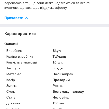
перевагою є те, що вони легко надягаються та вкриті
змазкою, що захищає від дискомфорту.
Приховати
Характеристики
Основні
Виробник
Skyn
Країна виробник
Таїланд
Кількість в упаковці
10 шт.
Текстура
Гладкі
Матеріал
Поліізопрен
Колір
Прозорий
Змазка
Рясна
Смак
Без смаку і запаху
Стать
Чоловіча
Довжина
190 мм
Ширина
53 мм