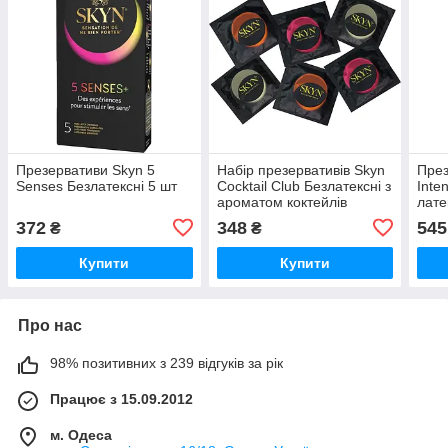
Презервативи Skyn 5
Набір презервативів Skyn
Пре
Senses Безлатексні 5 шт
Cocktail Club Безлатексні з
Inte
ароматом коктейлів
лате
372
348
545
₴
₴
Купити
Купити
Про нас
98% позитивних з 239 відгуків за рік
Працює з 15.09.2012
м. Одеса