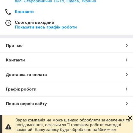
вул. Старорізнична 16/18, Одеса, Україна
Контакти
Сьогодні вихідний
Показати весь графік роботи
Про нас
Контакти
Доставка та оплата
Графік роботи
Повна версія сайту
Сайт створено на маркетплейсі
Prom.ua
Зараз компанія не може швидко обробляти замовлення та
повідомлення, оскільки за її графіком роботи сьогодні
вихідний. Вашу заявку буде оброблено найближчим
Політика конфіденційності