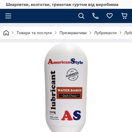
Шкарпетки, колготки, трикотаж гуртом від виробника
Товари та послуги
Презервативи
Лубриканти
Луб