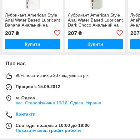
Лубрикант American Style
Лубрикант American Style
Лубр
Anal Water Based Lubricant
Anal Water Based Lubricant
Anal
Banana Анальний на
Dark Choco Анальний на
Анал
водно-силіконовій основі
водно-силіконовій основі
силі
207
207
207
₴
₴
Банан 115 мл
Шоколад 115 мл
Полу
Купити
Купити
Про нас
98% позитивних з 237 відгуків за рік
Працює з 15.09.2012
м. Одеса
вул. Старорізнична 16/18, Одеса, Україна
Контакти
Сьогодні працює з 10:00 до 18:00
Показати весь графік роботи