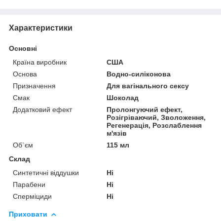
Характеристики
Основні
Країна виробник
США
Основа
Водно-силіконова
Призначення
Для вагінального сексу
Смак
Шоколад
Додатковий ефект
Пролонгуючий ефект,
Розігріваючий, Зволоження,
Регенерація, Розслаблення
м'язів
Об`єм
115 мл
Склад
Синтетичні віддушки
Ні
Парабени
Ні
Сперміциди
Ні
Приховати