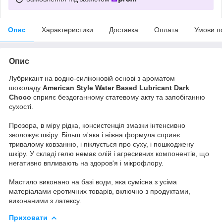
Опис
Характеристики
Доставка
Оплата
Умови п
Опис
Лубрикант на водно-силіконовій основі з ароматом
шоколаду
American Style Water Based Lubricant Dark
Choco
сприяє бездоганному статевому акту та запобіганню
сухості.
Прозора, в міру рідка, консистенція змазки інтенсивно
зволожує шкіру. Більш м'яка і ніжна формула сприяє
тривалому ковзанню, і піклується про суху, і пошкоджену
шкіру. У складі гелю немає олій і агресивних компонентів, що
негативно впливають на здоров'я і мікрофлору.
Мастило виконано на базі води, яка сумісна з усіма
матеріалами еротичних товарів, включно з продуктами,
виконаними з латексу.
Приховати