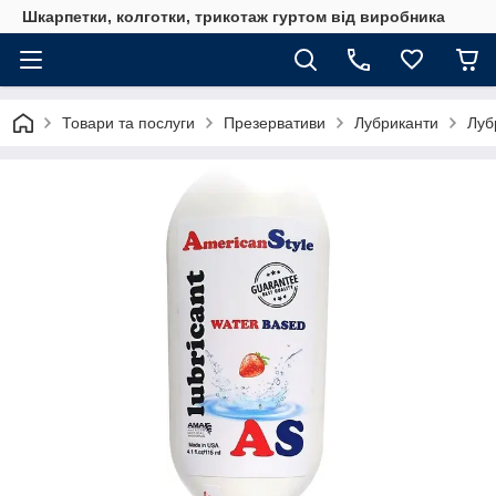
Шкарпетки, колготки, трикотаж гуртом від виробника
Товари та послуги
Презервативи
Лубриканти
Луб