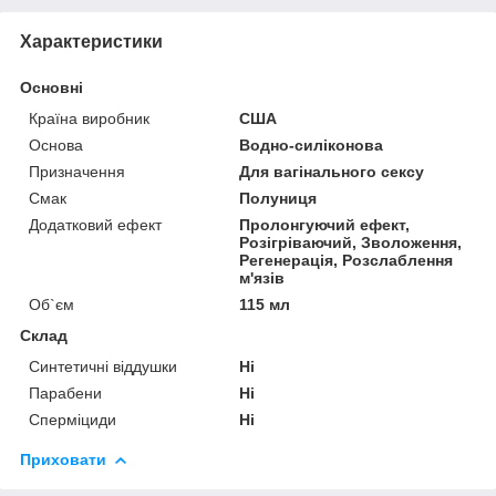
Характеристики
Основні
Країна виробник
США
Основа
Водно-силіконова
Призначення
Для вагінального сексу
Смак
Полуниця
Додатковий ефект
Пролонгуючий ефект,
Розігріваючий, Зволоження,
Регенерація, Розслаблення
м'язів
Об`єм
115 мл
Склад
Синтетичні віддушки
Ні
Парабени
Ні
Сперміциди
Ні
Приховати