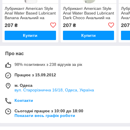
Лубрикант American Style
Лубрикант American Style
Лубр
Anal Water Based Lubricant
Anal Water Based Lubricant
Anal
Banana Анальний на
Dark Choco Анальний на
Анал
водно-силіконовій основі
водно-силіконовій основі
силі
207
207
207
₴
₴
Банан 115 мл
Шоколад 115 мл
Полу
Купити
Купити
Про нас
98% позитивних з 238 відгуків за рік
Працює з 15.09.2012
м. Одеса
вул. Старорізнична 16/18, Одеса, Україна
Контакти
Сьогодні працює з 10:00 до 18:00
Показати весь графік роботи