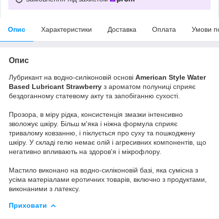
Опис
Характеристики
Доставка
Оплата
Умови п
Опис
Лубрикант на водно-силіконовій основі
American Style Water
Based Lubricant Strawberry
з ароматом полуниці сприяє
бездоганному статевому акту та запобіганню сухості.
Прозора, в міру рідка, консистенція змазки інтенсивно
зволожує шкіру. Більш м'яка і ніжна формула сприяє
тривалому ковзанню, і піклується про суху та пошкоджену
шкіру. У складі гелю немає олій і агресивних компонентів, що
негативно впливають на здоров'я і мікрофлору.
Мастило виконано на водно-силіконовій базі, яка сумісна з
усіма матеріалами еротичних товарів, включно з продуктами,
виконаними з латексу.
Приховати