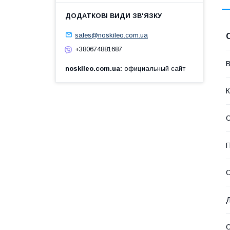
sales@noskileo.com.ua
+380674881687
В
noskileo.com.ua
официальный сайт
К
П
Д
О