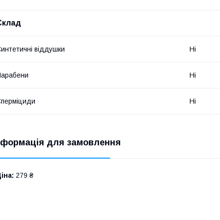
Склад
интетичні віддушки
Ні
Парабени
Ні
перміциди
Ні
нформація для замовлення
іна:
279 ₴