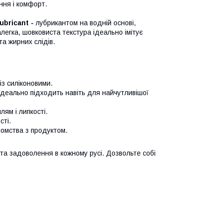
ння і комфорт.
ubricant -
лубрикантом на водній основі,
егка, шовковиста текстура ідеально імітує
а жирних слідів.
із силіконовими.
ідеально підходить навіть для найчутливішої
лям і липкості.
сті.
йомства з продуктом.
та задоволення в кожному русі. Дозвольте собі