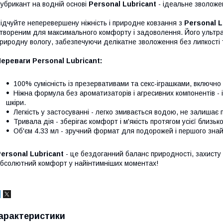
убрикант на водній основі
Personal Lubricant
- ідеальне зволоже
ідчуйте неперевершену ніжність і природне ковзання з
Personal L
твореним для максимального комфорту і задоволення. Його ультрал
риродну вологу, забезпечуючи делікатне зволоження без липкості т
ереваги Personal Lubricant:
100% сумісність із презервативами та секс-іграшками, включно 
Ніжна формула без ароматизаторів і агресивних компонентів - 
шкіри.
Легкість у застосуванні - легко змивається водою, не залишає п
Тривала дія - зберігає комфорт і м'якість протягом усієї близько
Об'єм 4.33 мл - зручний формат для подорожей і першого зна
ersonal Lubricant
- це бездоганний баланс природності, захисту 
бсолютний комфорт у найінтимніших моментах!
арактеристики