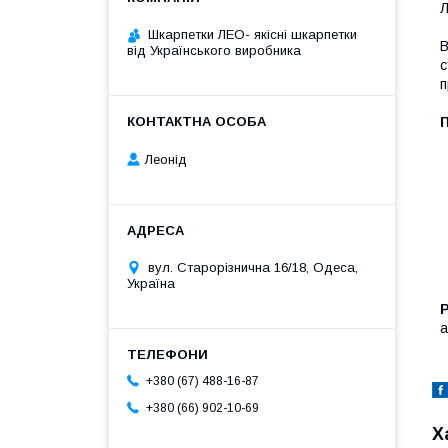
Л
Шкарпетки ЛЕО- якісні шкарпетки
В
від Українського виробника
с
п
П
Леонід
вул. Старорізнична 16/18, Одеса,
Україна
P
а
+380 (67) 488-16-87
+380 (66) 902-10-69
Х