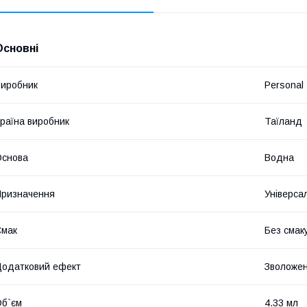
Основні
иробник
Personal
раїна виробник
Таїланд
Основа
Водна
ризначення
Універса
Смак
Без смаку
одатковий ефект
Зволоже
б`єм
4.33 мл