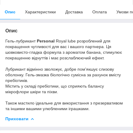
Опис
Характеристики
Доставка
Оплата
Умови п
Опис
Гель-лубрикант
Personal
Royal lube розроблений для
покращення чутливості для вас і вашого партнера. Ця
шовковисто-гладка формула з ароматом банана, стимулює
покращенню відчуттів і має розслаблюючий ефект.
Лубрикант відмінно зволожує, добре пом'якшує слизову
оболонку. Гель-змазка біологічно сумісна за рахунок вмісту
пребіотиків.
Містить у складі пребіотики, що сприяють балансу
мікрофлори шкіри та піхви.
Також мастило ідеальне для використання з презервативом
та іншими вашими улюбленими іграшками.
Приховати