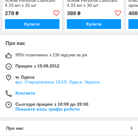
основі Personal Lubricant
основі Personal Lubricant
Клас
4.33 мл x 20 шт
4.33 мл x 30 шт
аром
279
388
408
₴
₴
Купити
Купити
Про нас
98% позитивних з 236 відгуків за рік
Працює з 15.09.2012
м. Одеса
вул. Старорізнична 16/18, Одеса, Україна
Контакти
Сьогодні працює з 10:00 до 20:00
Показати весь графік роботи
Про нас