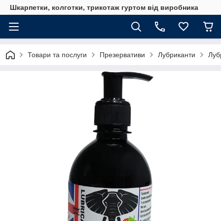
Шкарпетки, колготки, трикотаж гуртом від виробника
Товари та послуги
Презервативи
Лубриканти
Луб