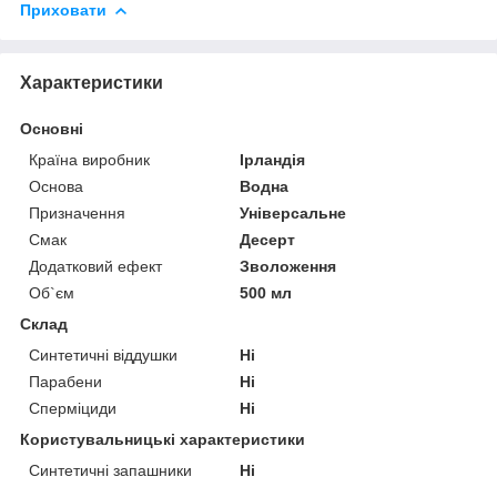
Приховати
Характеристики
Основні
Країна виробник
Ірландія
Основа
Водна
Призначення
Універсальне
Смак
Десерт
Додатковий ефект
Зволоження
Об`єм
500 мл
Склад
Синтетичні віддушки
Ні
Парабени
Ні
Сперміциди
Ні
Користувальницькі характеристики
Синтетичні запашники
Ні