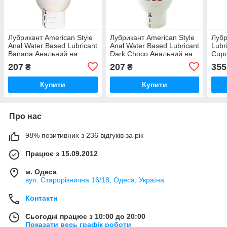
Лубрикант American Style
Лубрикант American Style
Лубр
Anal Water Based Lubricant
Anal Water Based Lubricant
Lubr
Banana Анальний на
Dark Choco Анальний на
Cupc
водно-силіконовій основі
водно-силіконовій основі
207
207
355
₴
₴
Банан 115 мл
Шоколад 115 мл
Купити
Купити
Про нас
98% позитивних з 236 відгуків за рік
Працює з 15.09.2012
м. Одеса
вул. Старорізнична 16/18, Одеса, Україна
Контакти
Сьогодні працює з 10:00 до 20:00
Показати весь графік роботи