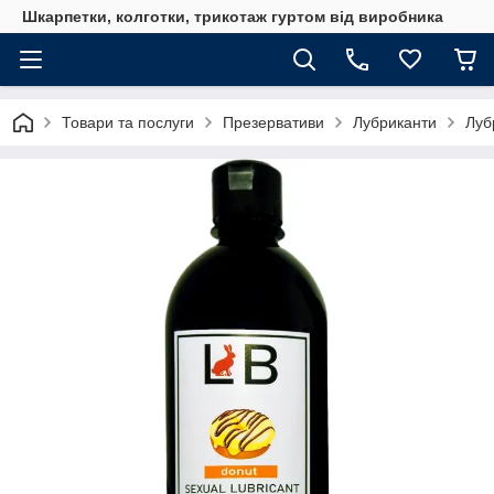
Шкарпетки, колготки, трикотаж гуртом від виробника
Товари та послуги
Презервативи
Лубриканти
Луб