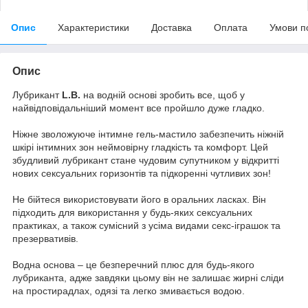
Опис
Характеристики
Доставка
Оплата
Умови п
Опис
Лубрикант
L.B.
на водній основі зробить все, щоб у
найвідповідальніший момент все пройшло дуже гладко.
Ніжне зволожуюче інтимне гель-мастило забезпечить ніжній
шкірі інтимних зон неймовірну гладкість та комфорт. Цей
збудливий лубрикант стане чудовим супутником у відкритті
нових сексуальних горизонтів та підкоренні чутливих зон!
Не бійтеся використовувати його в оральних ласках. Він
підходить для використання у будь-яких сексуальних
практиках, а також сумісний з усіма видами секс-іграшок та
презервативів.
Водна основа – це безперечний плюс для будь-якого
лубриканта, адже завдяки цьому він не залишає жирні сліди
на простирадлах, одязі та легко змивається водою.