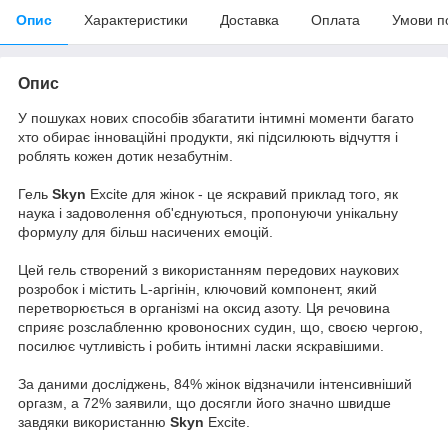
Опис
Характеристики
Доставка
Оплата
Умови п
Опис
У пошуках нових способів збагатити інтимні моменти багато
хто обирає інноваційні продукти, які підсилюють відчуття і
роблять кожен дотик незабутнім.
Гель
Skyn
Excite для жінок - це яскравий приклад того, як
наука і задоволення об'єднуються, пропонуючи унікальну
формулу для більш насичених емоцій.
Цей гель створений з використанням передових наукових
розробок і містить L-аргінін, ключовий компонент, який
перетворюється в організмі на оксид азоту. Ця речовина
сприяє розслабленню кровоносних судин, що, своєю чергою,
посилює чутливість і робить інтимні ласки яскравішими.
За даними досліджень, 84% жінок відзначили інтенсивніший
оргазм, а 72% заявили, що досягли його значно швидше
завдяки використанню
Skyn
Excite.