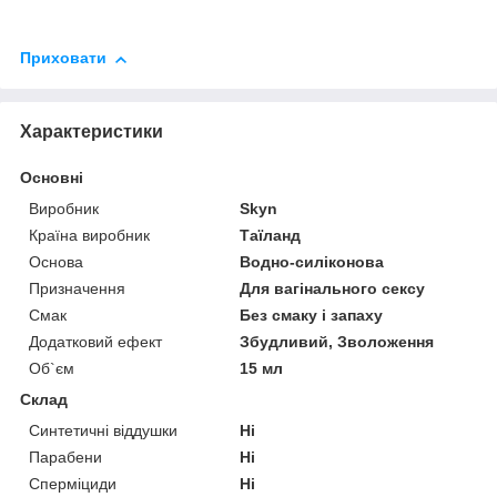
Приховати
Характеристики
Основні
Виробник
Skyn
Країна виробник
Таїланд
Основа
Водно-силіконова
Призначення
Для вагінального сексу
Смак
Без смаку і запаху
Додатковий ефект
Збудливий, Зволоження
Об`єм
15 мл
Склад
Синтетичні віддушки
Ні
Парабени
Ні
Сперміциди
Ні