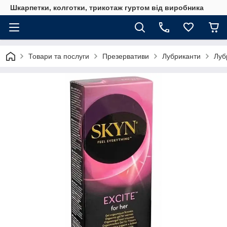
Шкарпетки, колготки, трикотаж гуртом від виробника
Товари та послуги
Презервативи
Лубриканти
Луб