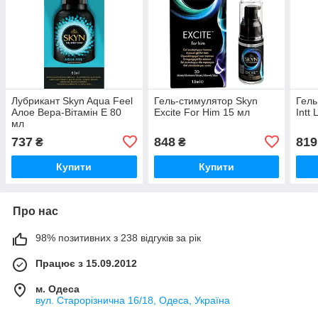
Лубрикант Skyn Aqua Feel
Гель-стимулятор Skyn
Гель
Алое Вера-Вітамін Е 80
Excite For Him 15 мл
Intt 
мл
737
848
819
₴
₴
Купити
Купити
Про нас
98% позитивних з 238 відгуків за рік
Працює з 15.09.2012
м. Одеса
вул. Старорізнична 16/18, Одеса, Україна