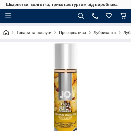
Шкарпетки, колготки, трикотаж гуртом від виробника
Товари та послуги
Презервативи
Лубриканти
Луб