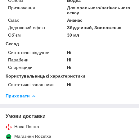
Основа
Водна
Призначення
Для орального/вагінального
сексу
Смак
Ананас
Додатковий ефект
Збудливий, Зволоження
Об`єм
30 мл
Склад
Синтетичні віддушки
Ні
Парабени
Ні
Сперміциди
Ні
Користувальницькі характеристики
Синтетичні запашники
Ні
Приховати
Умови доставки
Нова Пошта
Магазини Rozetka