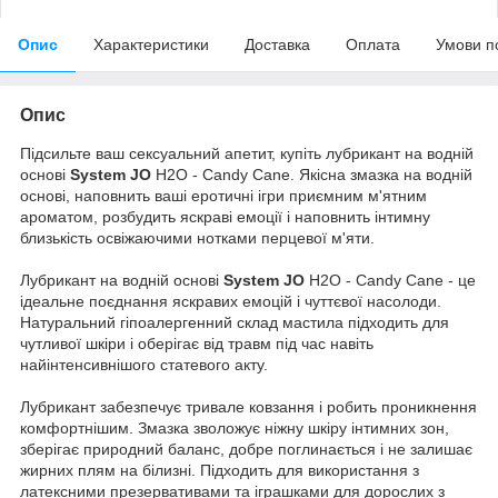
Опис
Характеристики
Доставка
Оплата
Умови п
Опис
Підсильте ваш сексуальний апетит, купіть лубрикант на водній
основі
System JO
H2O - Candy Cane. Якісна змазка на водній
основі, наповнить ваші еротичні ігри приємним м'ятним
ароматом, розбудить яскраві емоції і наповнить інтимну
близькість освіжаючими нотками перцевої м'яти.
Лубрикант на водній основі
System JO
H2O - Candy Cane - це
ідеальне поєднання яскравих емоцій і чуттєвої насолоди.
Натуральний гіпоалергенний склад мастила підходить для
чутливої шкіри і оберігає від травм під час навіть
найінтенсивнішого статевого акту.
Лубрикант забезпечує тривале ковзання і робить проникнення
комфортнішим. Змазка зволожує ніжну шкіру інтимних зон,
зберігає природний баланс, добре поглинається і не залишає
жирних плям на білизні. Підходить для використання з
латексними презервативами та іграшками для дорослих з