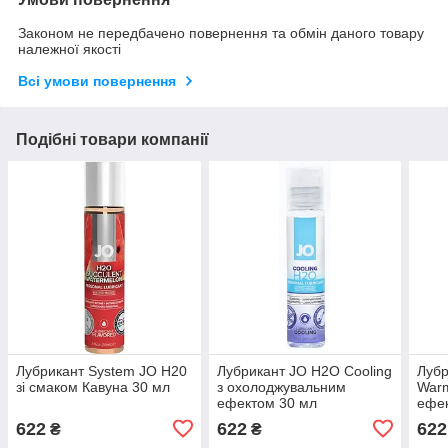
Законом не передбачено повернення та обмін даного товару
належної якості
Всі умови повернення
Подібні товари компанії
Лубрикант System JO H20
Лубрикант JO H2O Cooling
Лубр
зі смаком Кавуна 30 мл
з охолоджувальним
Warm
ефектом 30 мл
ефе
622
622
622
₴
₴