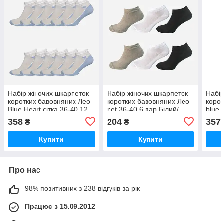
Набір жіночих шкарпеток
Набір жіночих шкарпеток
Набі
коротких бавовняних Лео
коротких бавовняних Лео
коро
Blue Heart сітка 36-40 12
net 36-40 6 пар Білий/
blue
пар Білий/Блакитний
Сірий/Чорний
Біли
358
204
357
₴
₴
Купити
Купити
Про нас
98% позитивних з 238 відгуків за рік
Працює з 15.09.2012