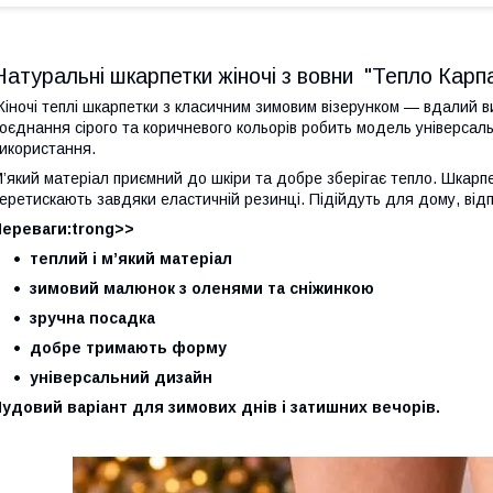
Натуральні шкарпетки жіночі з вовни "Тепло Карп
іночі теплі шкарпетки з класичним зимовим візерунком — вдалий в
оєднання сірого та коричневого кольорів робить модель універса
икористання.
’який матеріал приємний до шкіри та добре зберігає тепло. Шкарпе
еретискають завдяки еластичній резинці. Підійдуть для дому, від
Переваги:trong>>
теплий і м’який матеріал
зимовий малюнок з оленями та сніжинкою
зручна посадка
добре тримають форму
універсальний дизайн
удовий варіант для зимових днів і затишних вечорів.