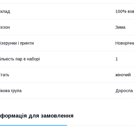
Склад
100% во
Сезон
Зима
ізерунки і принти
Новорічн
ількість пар в наборі
1
тать
жіночий
ікова група
Доросла
нформація для замовлення