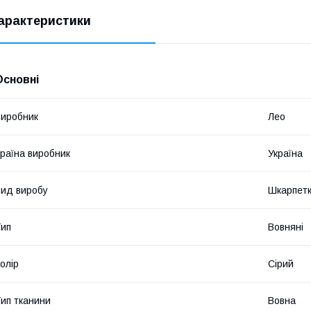
арактеристики
Основні
иробник
Лео
раїна виробник
Україна
ид виробу
Шкарпет
ип
Вовняні
олір
Сірий
ип тканини
Вовна