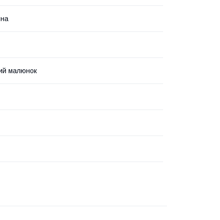
вна
ий малюнок