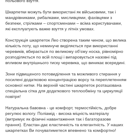
польового взуття.
Шкарпетки можуть бути використані як військовими, так і
мандрівниками, рибалками, мисливцями, фахівцями з
безпеки, стрілками – спортсменами – всіма користувачами,
які експлуатують важке взуття у літніх умовах.
Конструкція шкарпеток Лео створена таким чином, що велика
кількість поту, що неминуче виділяється при використанні
черевиків, вбирається по великому об'єму носка, рівномірно
розподіляється по всій площі і випаровується назовні під
впливом внутрішнього тиску черевика, що виникає всередині.
Зони підвищеного потовиділення та можливого стирання у
посилені додатковою концентрацією ворсу та переплетенням
основної нитки. На верхній частині шкарпеток розташована
спеціальна сітка для додаткового теплообміну та циркуляції
повітря!
Натуральна бавовна - це комфорт, термостійкість, добре
регулює вологу. Поліамід - висока міцність матеріалу
(витримує як фізичні навантаження так і багаторазове
прання). Еластан-дає еластичність та елегантність. У наших
шкарпетках Ви почуватиметеся впевнено та комфортно!