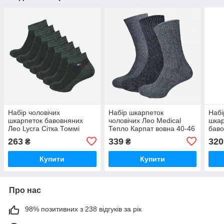
Набір чоловічих
Набір шкарпеток
Набі
шкарпеток бавовняних
чоловічих Лео Medical
шкар
Лео Lycra Сітка Томмі
Тепло Карпат вовна 40-46
баво
бавовна 7 пар Оливковий
3 пари Сірий
махр
263
339
320
₴
₴
жов
Купити
Купити
Про нас
98% позитивних з 238 відгуків за рік